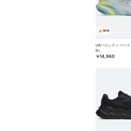
スウェット＆フリース
（4）
ロングTシャツ
（0）
サックパック
スポーツスタイルシューズ
（0）
アンダーウェア
（0）
パーカー&トレーナー
（0）
（0）
ウェストバッグ
（0）
スカート
（1）
ジャケット
（0）
サンダル
（0）
ダッフルバッグ
（0）
スイムウェア
（0）
ジャージ
NEW
（5）
キャップ＆ビーニー
サイズ
（0）
ベスト
（0）
ベルト
UAベロシティ ペース
N）
（0）
ダウン・コート
16.5
（2）
グローブ・手袋
カラー
￥14,960
（0）
スポーツブラ
17.0
（0）
アイウェア
（0）
セットアップ
17.5
価格
リストバンド＆ヘッドバンド
ブラック
ホワイト
ブラウン
グリーン
（0）
18.0
（0）
スイムウェア
テクノロジー
18.5
（0）
スポーツマスク
～
円
円
19.0
ブルー
パープル
レッド
イエロー
（6）
ソックス
FLOW(フロー)
（0）
在庫
19.5
（0）
ネックウォーマー
HOVR(ホバー)
（30）
20.0
オレンジ
その他
（2）
在庫あり
スリーブ
CHARGED(チャージド)
20.5
（27）
（0）
タオル