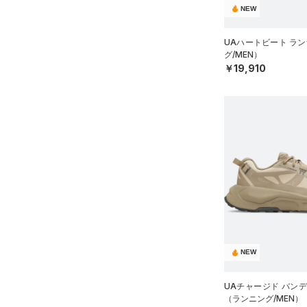
限定
21.0
NEW
MICRO G(マイクロＧ)
（0）
（0）
ボール
21.5
TRIBASE(トライベース)
直営限定
（6）
コレクション
（0）
UAハートビート ラ
イヤホン＆ヘッドホン
22.0
（0）
グ/MEN）
公式サイト限定
（0）
（0）
22.5
ウォーターボトル
￥19,910
RUSH(ラッシュ)
（0）
プロジェクトロック
（0）
在庫残りわずか
（0）
23.0
（0）
その他
ISO-CHILL(アイソチル)
（0）
ステフィン・カリー
（0）
23.5
Tech(テック)
（0）
アジア限定
（0）
24.0
COLDGEAR ARMOUR(コール
24.5
ドギアアーマー)
（0）
25.0
HEATGEAR ARMOUR(ヒート
ギアアーマー)
（0）
25.5
STORM(ストーム)
（0）
26.0
COLDGEAR INFRARED(コー
26.5
ルドギアインフラレッド)
27.0
NEW
（0）
27.5
AUXETIC(オーゼティック)
UAチャージド バンディ
28.0
（0）
（ランニング/MEN）