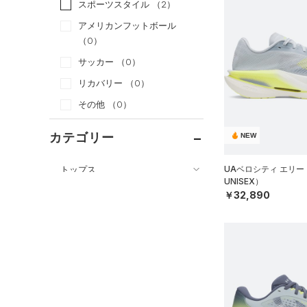
スポーツスタイル
（2）
アメリカンフットボール
（0）
サッカー
（0）
リカバリー
（0）
その他
（0）
カテゴリー
NEW
トップス
UAベロシティ エリー
UNISEX）
ボトムス
すべてのトップス
￥32,890
アクセサリー
すべてのボトムス
（0）
ベースレイヤー
シューズ
すべてのアクセサリー
（2）
レギンス&タイツ
（10）
Tシャツ
すべてのシューズ
（0）
バックパック
（4）
ショートパンツ
（7）
タンクトップ
（60）
スポーツシューズ
ショルダー＆トートバッグ
（1）
パンツ(ロングパンツ)
（0）
ポロシャツ
（0）
（0）
スパイク
（0）