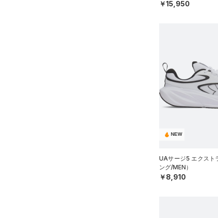
￥15,950
28.5
Charged Cotton(チャージド
コットン)
（0）
29.0
Rival Fleece(ライバルフリー
29.5
ス)
（0）
30.0
Armour Fleece(アーマーフリ
30.5
ース)
（0）
31.0
31.5
32.0
33.0
34.0
NEW
35.0
UAサージ5 エクス
ング/MEN）
￥8,910