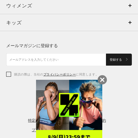
ウィメンズ
トップス
ウィメンズ
キッズ
トップス
ボトムス
キッズ
トップス
ボトムス
シューズ
シューズ
メールマガジンに登録する
ボトムス
シューズ
アクセサリー
アクセサリー
登録する
シューズ
アクセサリー
購読の際は、当社の
プライバシーポリシー
に同意します。
アクセサリー
スポーツブラ
レギンス＆タイツ
特定商取引法に基づく通販の表記
会員規約
プライバシーポリシー