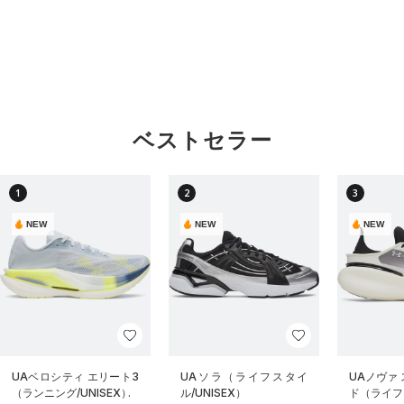
ベストセラー
1
2
3
NEW
NEW
NEW
UAベロシティ エリート3
UAソラ（ライフスタイ
UAノヴァ
（ランニング/UNISEX）
ル/UNISEX）
ド（ライフス