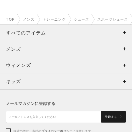
TOP
メンズ
トレーニング
シューズ
スポーツシューズ
すべてのアイテム
メンズ
メンズ
ウィメンズ
トップス
ウィメンズ
キッズ
トップス
ボトムス
キッズ
トップス
ボトムス
シューズ
シューズ
メールマガジンに登録する
ボトムス
シューズ
アクセサリー
アクセサリー
登録する
シューズ
アクセサリー
購読の際は、当社の
プライバシーポリシー
に同意します。