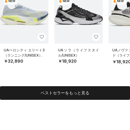
NEW
NEW
NEW
UAベロシティ エリート3
UAソラ（ライフスタイ
UAノヴァ
（ランニング/UNISEX）
ル/UNISEX）
ド（ライフス
EX）
￥32,890
￥18,920
￥18,92
ベストセラーをもっと見る