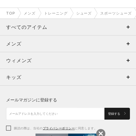
TOP
メンズ
トレーニング
シューズ
スポーツシューズ
すべてのアイテム
メンズ
メンズ
ウィメンズ
トップス
ウィメンズ
キッズ
トップス
ボトムス
キッズ
トップス
ボトムス
シューズ
シューズ
メールマガジンに登録する
ボトムス
シューズ
アクセサリー
アクセサリー
登録する
シューズ
アクセサリー
購読の際は、当社の
プライバシーポリシー
に同意します。