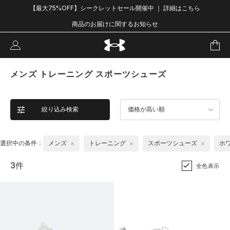
【最大75%OFF】シークレットセール開催中 ｜ 詳細はこちら
商品のお届けに関するお知らせ
メンズ トレーニング スポーツシューズ
絞り込み検索
価格が高い順
選択中の条件：
メンズ
トレーニング
スポーツシューズ
ホ
3件
全色表示