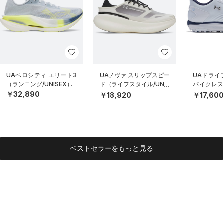
UAベロシティ エリート3
UAノヴァ スリップスピー
UAドライブ
（ランニング/UNISEX）
ド（ライフスタイル/UNIS
パイクレス
EX）
MEN）
￥32,890
￥18,920
￥17,60
ベストセラーをもっと見る