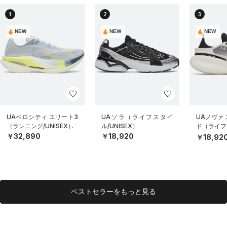
1
2
3
NEW
NEW
NEW
UAベロシティ エリート3
UAソラ（ライフスタイ
UAノヴァ
（ランニング/UNISEX）
ル/UNISEX）
ド（ライフス
EX）
￥32,890
￥18,920
￥18,92
ベストセラーをもっと見る