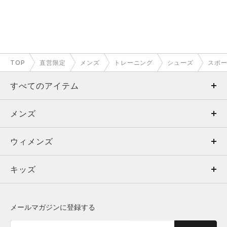
TOP
直営限定
メンズ
トレーニング
シューズ
スポ
すべてのアイテム
メンズ
メンズ
ウィメンズ
トップス
ウィメンズ
キッズ
トップス
ボトムス
キッズ
トップス
ボトムス
シューズ
シューズ
メールマガジンに登録する
ボトムス
シューズ
アクセサリー