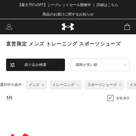
【最大75%OFF】シークレットセール開催中 ｜ 詳細はこちら
商品のお届けに関するお知らせ
直営限定 メンズ トレーニング スポーツシューズ
絞り込み検索
価格が安い順
選択中の条件：
メンズ
トレーニング
スポーツシューズ
イ
1件
全色表示