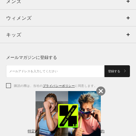
メンズ
メンズ
ウィメンズ
トップス
ウィメンズ
キッズ
トップス
ボトムス
キッズ
トップス
ボトムス
シューズ
シューズ
メールマガジンに登録する
ボトムス
シューズ
アクセサリー
アクセサリー
登録する
シューズ
アクセサリー
購読の際は、当社の
プライバシーポリシー
に同意します。
アクセサリー
スポーツブラ
レギンス＆タイツ
特定商取引法に基づく通販の表記
会員規約