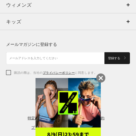
ウィメンズ
トップス
ウィメンズ
キッズ
トップス
ボトムス
キッズ
トップス
ボトムス
シューズ
シューズ
メールマガジンに登録する
ボトムス
シューズ
アクセサリー
アクセサリー
登録する
シューズ
アクセサリー
購読の際は、当社の
プライバシーポリシー
に同意します。
アクセサリー
スポーツブラ
レギンス＆タイツ
特定商取引法に基づく通販の表記
会員規約
プライバシーポリシー