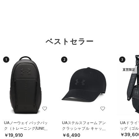
ベストセラー
1
2
3
直営限定
UAノーウェイ バックパッ
UAステルスフォーム アン
UAドライ
ク（トレーニング/UNISE
クラッシャブル キャップ
ッグ（ゴルフ
X）
（ライフスタイル/UNISE
￥39,60
￥19,910
￥6,490