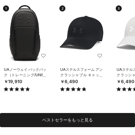
1
2
3
UAノーウェイ バックパッ
UAステルスフォーム アン
UAステル
ク（トレーニング/UNISE
クラッシャブル キャップ
クラッシャ
X）
（ライフスタイル/UNISE
（ライフスタ
￥19,910
￥6,490
￥6,490
X）
X）
ベストセラーをもっと見る