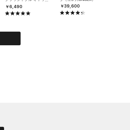
（ライフスタイル/UNISE
（トレー
￥39,600
￥6,490
￥29,7
X）