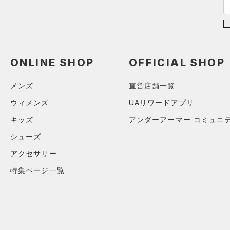
（0）
ボール
（0）
イヤホン＆ヘッドホン
（2）
ウォーターボトル
ONLINE SHOP
OFFICIAL SHOP
（0）
その他
メンズ
直営店舗一覧
シューズ
ウィメンズ
UAリワードアプリ
すべてのシューズ
サイズ
キッズ
アンダーアーマー コミュニ
（3）
スポーツシューズ
シューズ
ONESIZE
カラー
（0）
スパイク
アクセサリー
スポーツスタイルシューズ
（0）
特集ページ一覧
ブラック
ホワイト
ブラウン
グリーン
（0）
サンダル
ブルー
パープル
レッド
イエロー