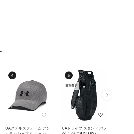
ー
4
5
6
直営限定
UAステルスフォーム アン
UAドライブ スタンド バッ
UAチー
クラッシャブル キャップ
グ（ゴルフ/UNISEX）
イールバ