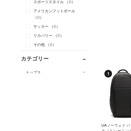
スポーツスタイル
（0）
アメリカンフットボール
（0）
サッカー
（0）
リカバリー
（0）
その他
（0）
カテゴリー
トップス
1
ボトムス
すべてのトップス
アクセサリー
すべてのボトムス
（18）
ベースレイヤー
すべてのアクセサリー
（8）
レギンス&タイツ
（17）
Tシャツ
（1）
バックパック
（1）
ショートパンツ
（8）
タンクトップ
ショルダー＆トートバッグ
（0）
パンツ(ロングパンツ)
（3）
ポロシャツ
（0）
UAノーウェイ 
（0）
ク（トレーニング/