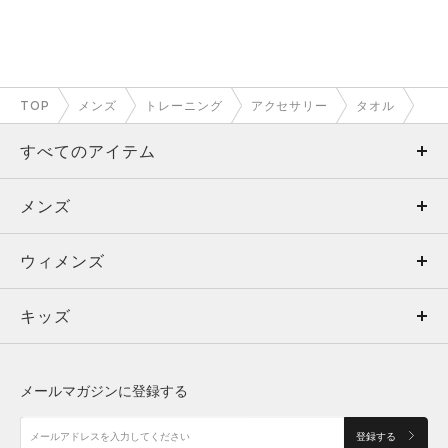
TOP
メンズ
トレーニング
アクセサリー
タオル
すべてのアイテム
メンズ
メンズ
ウィメンズ
トップス
ウィメンズ
キッズ
トップス
ボトムス
キッズ
トップス
ボトムス
シューズ
シューズ
メールマガジンに登録する
ボトムス
シューズ
アクセサリー
アクセサリー
登録する