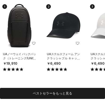
1
2
3
UAノーウェイ バックパッ
UAステルスフォーム アン
UAステル
ク（トレーニング/UNISE
クラッシャブル キャップ
クラッシャ
X）
（ライフスタイル/UNISE
（ライフスタ
￥19,910
￥6,490
￥6,490
X）
X）
ベストセラーをもっと見る