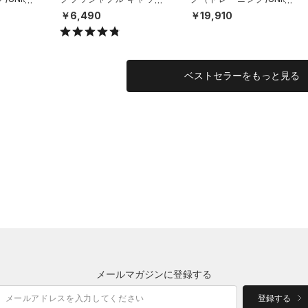
（ライフスタイル/UNISE
X）
￥6,490
￥19,910
X）
ベストセラーをもっと見る
メールマガジンに登録する
登録する