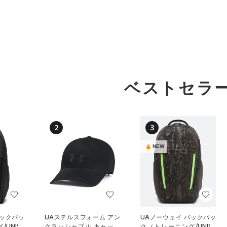
ベストセラ
2
3
NEW
バックパッ
UAステルスフォーム アン
UAノーウェイ バックパッ
UNISE
クラッシャブル キャップ
ク（トレーニング/UNISE