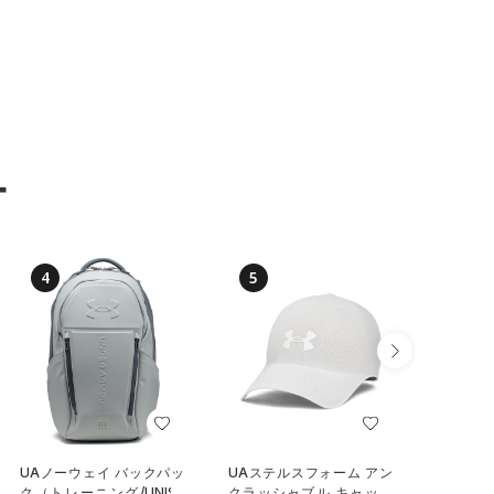
ー
4
5
6
UAノーウェイ バックパッ
UAステルスフォーム アン
UAステ
ク（トレーニング/UNISE
クラッシャブル キャップ
クラッシ