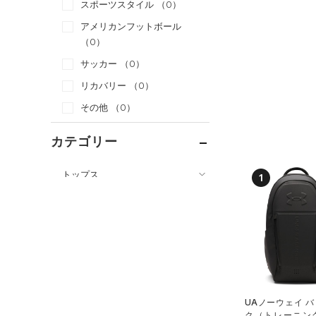
スポーツスタイル
（0）
アメリカンフットボール
（0）
サッカー
（0）
リカバリー
（0）
その他
（0）
カテゴリー
トップス
1
ボトムス
すべてのトップス
アクセサリー
すべてのボトムス
（19）
ベースレイヤー
すべてのアクセサリー
（8）
レギンス&タイツ
（17）
Tシャツ
（1）
バックパック
（1）
ショートパンツ
（8）
タンクトップ
ショルダー＆トートバッグ
（0）
パンツ(ロングパンツ)
（3）
ポロシャツ
（0）
UAノーウェイ 
（0）
ク（トレーニング/