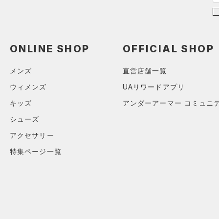
（0）
ボール
（0）
イヤホン＆ヘッドホン
（1）
ONLINE SHOP
OFFICIAL SHOP
ウォーターボトル
（0）
その他
メンズ
直営店舗一覧
シューズ
ウィメンズ
UAリワードアプリ
すべてのシューズ
キッズ
アンダーアーマー コミュニ
サイズ
（3）
スポーツシューズ
シューズ
S
カラー
（0）
スパイク
アクセサリー
M
スポーツスタイルシューズ
特集ページ一覧
L
（0）
ブラック
ホワイト
ブラウン
グリーン
XL
（0）
サンダル
ONESIZE
SMMD
ブルー
パープル
レッド
イエロー
LGXL