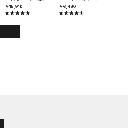
X）
（ライフスタイル/UNISE
（ライフ
￥19,910
￥6,490
￥6,49
X）
X）