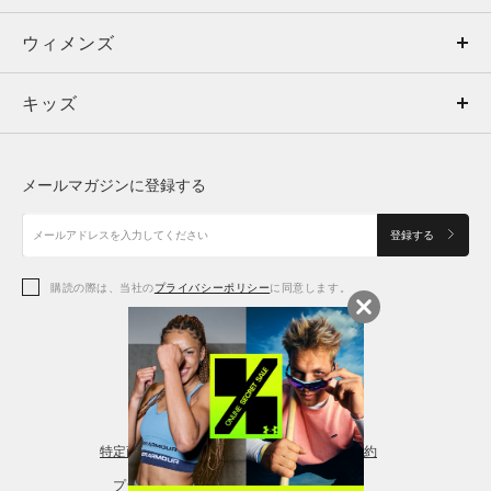
ウィメンズ
トップス
ウィメンズ
キッズ
トップス
ボトムス
キッズ
トップス
ボトムス
シューズ
シューズ
メールマガジンに登録する
ボトムス
シューズ
アクセサリー
アクセサリー
登録する
シューズ
アクセサリー
購読の際は、当社の
プライバシーポリシー
に同意します。
アクセサリー
スポーツブラ
レギンス＆タイツ
特定商取引法に基づく通販の表記
会員規約
プライバシーポリシー