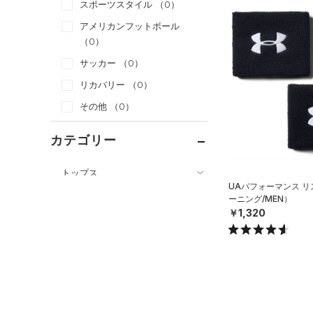
スポーツスタイル
（0）
アメリカンフットボール
（0）
サッカー
（0）
リカバリー
（0）
その他
（0）
カテゴリー
トップス
UAパフォーマンス 
ボトムス
すべてのトップス
ーニング/MEN）
￥1,320
アクセサリー
すべてのボトムス
（61）
ベースレイヤー
すべてのアクセサリー
（23）
レギンス&タイツ
（89）
Tシャツ
（24）
バックパック
（60）
ショートパンツ
（32）
タンクトップ
ショルダー＆トートバッグ
（27）
パンツ(ロングパンツ)
（10）
ポロシャツ
（2）
（5）