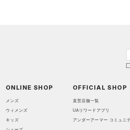
スウェット＆フリース
（15）
ロングTシャツ
（8）
サックパック
（32）
アンダーウェア
（8）
パーカー&トレーナー
（4）
ウェストバッグ
（0）
スカート
（20）
ジャケット
（15）
ダッフルバッグ
（5）
スイムウェア
（13）
ジャージ
（11）
キャップ＆ビーニー
（1）
ベスト
（0）
ベルト
（1）
ダウン・コート
（2）
グローブ・手袋
（0）
スポーツブラ
（7）
アイウェア
（0）
セットアップ
リストバンド＆ヘッドバンド
（5）
（0）
スイムウェア
ONLINE SHOP
OFFICIAL SHOP
（0）
スポーツマスク
（26）
ソックス
メンズ
直営店舗一覧
（0）
ネックウォーマー
ウィメンズ
UAリワードアプリ
（2）
スリーブ
キッズ
アンダーアーマー コミュニ
（6）
タオル
シューズ