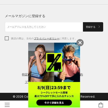
トップス
ボトムス
シューズ
シューズ
メールマガジンに登録する
ボトムス
シューズ
アクセサリー
アクセサリー
登録する
シューズ
アクセサリー
購読の際は、当社の
プライバシーポリシー
に同意します。
アクセサリー
スポーツブラ
レギンス＆タイツ
特定商取引法に基づく通販の表記
会員規約
プライバシーポリシー
© 2026 Copyright DOME Corporation. All Rights Reserved.