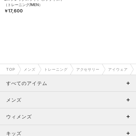
（トレーニング/MEN）
￥17,600
TOP
メンズ
トレーニング
アクセサリー
アイウェア
すべてのアイテム
メンズ
メンズ
ウィメンズ
トップス
ウィメンズ
キッズ
トップス
ボトムス
キッズ