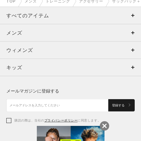
TOP
メンズ
トレーニング
アクセサリー
サックパック＋
すべてのアイテム
メンズ
メンズ
ウィメンズ
トップス
ウィメンズ
キッズ
トップス
ボトムス
キッズ
トップス
ボトムス
シューズ
シューズ
メールマガジンに登録する
ボトムス
シューズ
アクセサリー
アクセサリー
登録する
シューズ
アクセサリー
購読の際は、当社の
プライバシーポリシー
に同意します。
アクセサリー
スポーツブラ