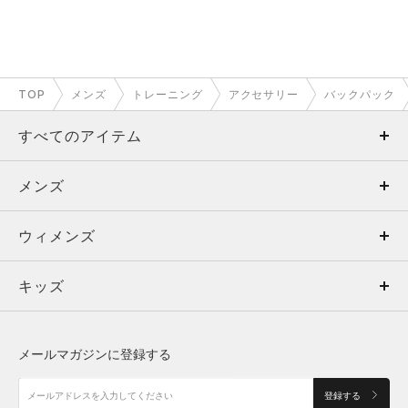
TOP
メンズ
トレーニング
アクセサリー
バックパック
すべてのアイテム
メンズ
メンズ
ウィメンズ
トップス
ウィメンズ
キッズ
トップス
ボトムス
キッズ
トップス
ボトムス
シューズ
シューズ
メールマガジンに登録する
ボトムス
シューズ
アクセサリー
アクセサリー
登録する