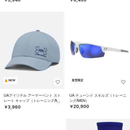
NEW
直営限定
UAアイソチル アーマーベント スト
UA チューンド スキルズ（トレーニ
レート キャップ（トレーニング/ME
ング/MEN）
N）
￥20,900
￥3,960