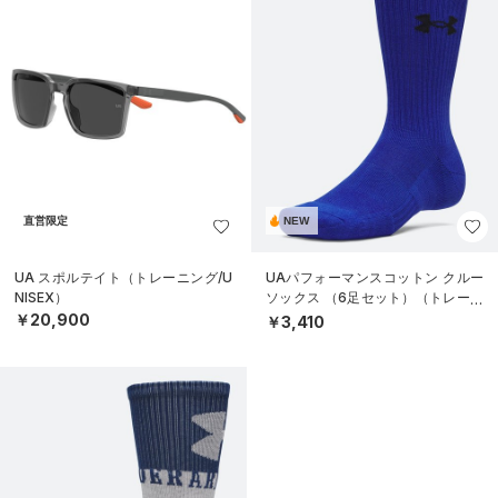
直営限定
NEW
UA スポルテイト（トレーニング/U
UAパフォーマンスコットン クルー
NISEX）
ソックス （6足セット）（トレーニ
ング/UNISEX）
￥20,900
￥3,410