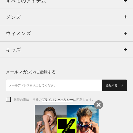
すべてのアイテム
メンズ
メンズ
ウィメンズ
トップス
ウィメンズ
キッズ
トップス
ボトムス
キッズ
トップス
ボトムス
シューズ
シューズ
メールマガジンに登録する
ボトムス
シューズ
アクセサリー
アクセサリー
登録する
シューズ
アクセサリー
購読の際は、当社の
プライバシーポリシー
に同意します。
アクセサリー
スポーツブラ
レギンス＆タイツ