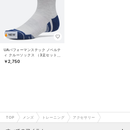
NEW
UAパフォーマンステック ノベルテ
ィ クルーソックス （3足セット）
（トレーニング/UNISEX）
￥2,750
TOP
メンズ
トレーニング
アクセサリー