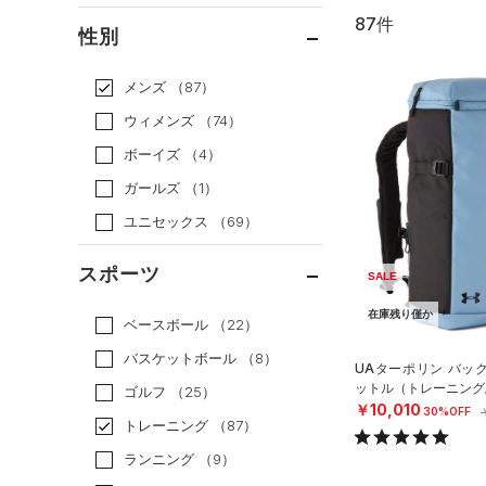
87件
通常価格
（74）
性別
セール
（13）
メンズ
（87）
ウィメンズ
（74）
ボーイズ
（4）
ガールズ
（1）
ユニセックス
（69）
スポーツ
SALE
在庫残り僅か
ベースボール
（22）
バスケットボール
（8）
UAターポリン バック
ットル（トレーニング/U
ゴルフ
（25）
￥10,010
30%OFF
トレーニング
（87）
ランニング
（9）