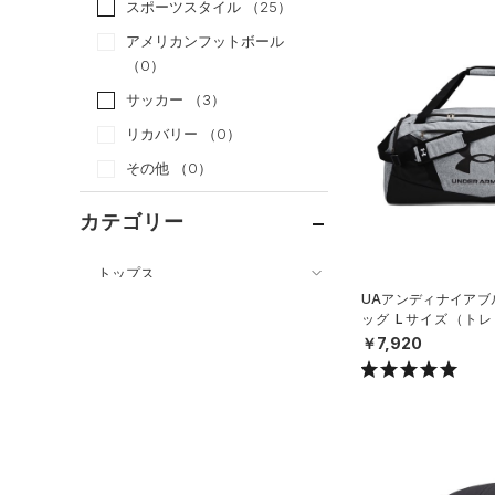
スポーツスタイル
（25）
アメリカンフットボール
（0）
サッカー
（3）
リカバリー
（0）
その他
（0）
カテゴリー
トップス
UAアンディナイアブル
ボトムス
すべてのトップス
ッグ Lサイズ（トレー
アクセサリー
X）
￥7,920
すべてのボトムス
（33）
ベースレイヤー
すべてのアクセサリー
（12）
レギンス&タイツ
（64）
Tシャツ
（22）
バックパック
（50）
ショートパンツ
（20）
タンクトップ
（1）
ショルダー＆トートバッグ
（25）
パンツ(ロングパンツ)
（7）
ポロシャツ
（7）
サックパック
（5）