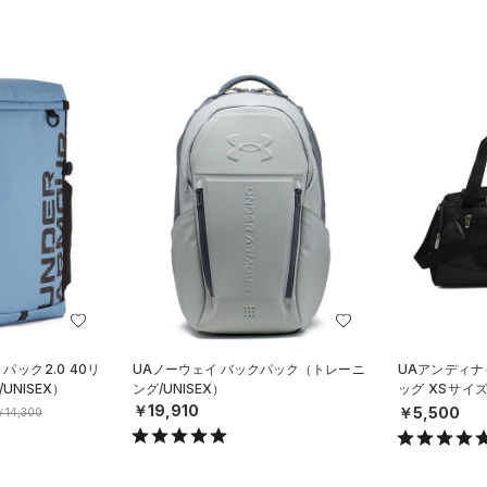
パック2.0 40リ
UAノーウェイ バックパック（トレーニ
UAアンディナ
NISEX）
ング/UNISEX）
ッグ XSサイズ
X）
￥19,910
￥5,500
￥14,300