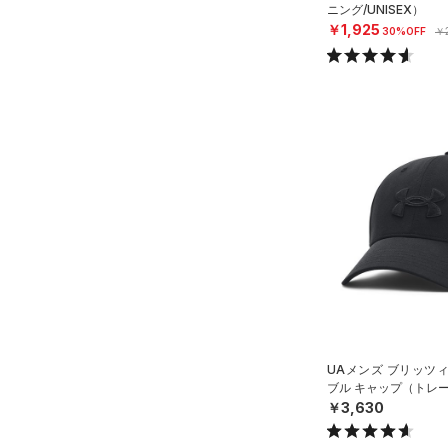
アジア限定
（0）
COLDGEAR ARMOUR(コール
XS(21cm)
ニング/UNISEX）
ドギアアーマー)
（0）
￥1,925
30%OFF
￥2
XL(26cm)
HEATGEAR ARMOUR(ヒート
30
ギアアーマー)
（1）
34
STORM(ストーム)
（26）
XSSM
COLDGEAR INFRARED(コー
SMMD
ルドギアインフラレッド)
（0）
MDLG
AUXETIC(オーゼティック)
LGXL
（0）
XLXXL
Charged Cotton(チャージド
コットン)
（0）
Rival Fleece(ライバルフリー
ス)
（0）
UAメンズ ブリッツ
Armour Fleece(アーマーフリ
ブル キャップ（トレー
ース)
（0）
￥3,630