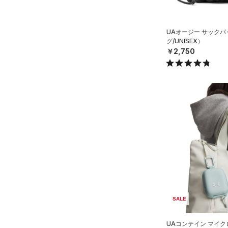
YSM/YMD
オレンジ
その他
YL(150cm)
UAオージー サック
YXL(160cm)
価格
グ/UNISEX）
XS
￥2,750
S
テクノロジー
～
円
円
M
FLOW(フロー)
（0）
在庫
L
HOVR(ホバー)
（0）
XL
在庫あり
CHARGED(チャージド)
（0）
ONESIZE
MICRO G(マイクロＧ)
（0）
12インチ
限定
TRIBASE(トライベース)
18インチ
（0）
直営限定
（2）
コレクション
S(22cm)
RUSH(ラッシュ)
（0）
公式サイト限定
（0）
M(23cm)
プロジェクトロック
（0）
ISO-CHILL(アイソチル)
（1）
在庫残りわずか
（2）
SALE
ML(24cm)
ステフィン・カリー
（0）
Tech(テック)
（0）
L(25cm)
UAコンテイン マイ