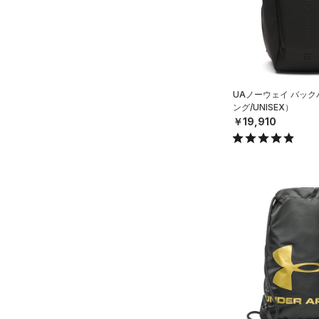
（0）
ボール
（0）
イヤホン＆ヘッドホン
（1）
ウォーターボトル
（0）
その他
UAノーウェイ バッ
ング/UNISEX）
シューズ
￥19,910
すべてのシューズ
サイズ
（3）
スポーツシューズ
S(22cm)
カラー
（0）
スパイク
M(23cm)
スポーツスタイルシューズ
ML(24cm)
（0）
ブラック
ホワイト
ブラウン
グリーン
L(25cm)
（3）
サンダル
XL(26cm)
YS(130cm)
ブルー
パープル
レッド
イエロー
YM(140cm)