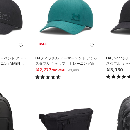
SALE
マーベント ストレ
UAアイソチル アーマーベント アジャ
UAアイソチル
ニング/MEN）
スタブル キャップ（トレーニング/ME
スタブル キャ
N）
N）
￥2,772
￥3,960
30%OFF
￥3,960