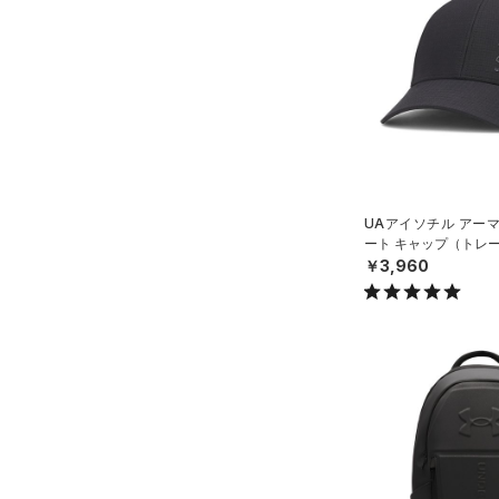
スウェット＆フリース
（11）
ロングTシャツ
（4）
ウェストバッグ
（29）
アンダーウェア
（8）
パーカー&トレーナー
（15）
ダッフルバッグ
（0）
スカート
（20）
ジャケット
（8）
キャップ＆ビーニー
（5）
スイムウェア
（12）
ジャージ
（0）
ベルト
（1）
ベスト
（2）
グローブ・手袋
（1）
ダウン・コート
（2）
アイウェア
UAアイソチル アー
（0）
スポーツブラ
ート キャップ（トレー
リストバンド＆ヘッドバンド
￥3,960
（0）
セットアップ
（3）
（0）
スイムウェア
（0）
スポーツマスク
（17）
ソックス
（0）
ネックウォーマー
（1）
スリーブ
（4）
タオル