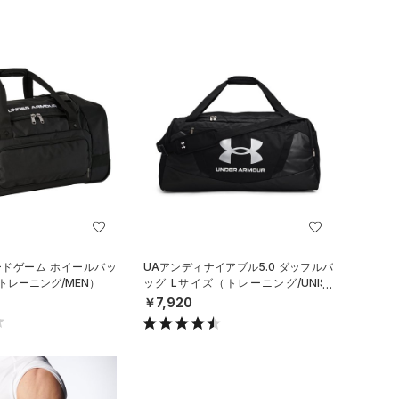
ードゲーム ホイールバッ
UAアンディナイアブル5.0 ダッフルバ
ズ（トレーニング/MEN）
ッグ Lサイズ（トレーニング/UNISE
X）
￥7,920