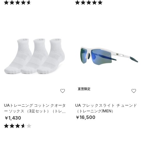
直営限定
UAトレーニング コットン クオータ
UA フレックスライト チューンド
ー ソックス （3足セット）（トレー
（トレーニング/MEN）
ニング/UNISEX）
￥16,500
￥1,430