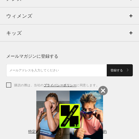
ウィメンズ
トップス
ウィメンズ
キッズ
トップス
ボトムス
キッズ
トップス
ボトムス
シューズ
シューズ
メールマガジンに登録する
ボトムス
シューズ
アクセサリー
アクセサリー
登録する
シューズ
アクセサリー
購読の際は、当社の
プライバシーポリシー
に同意します。
アクセサリー
スポーツブラ
レギンス＆タイツ
特定商取引法に基づく通販の表記
会員規約