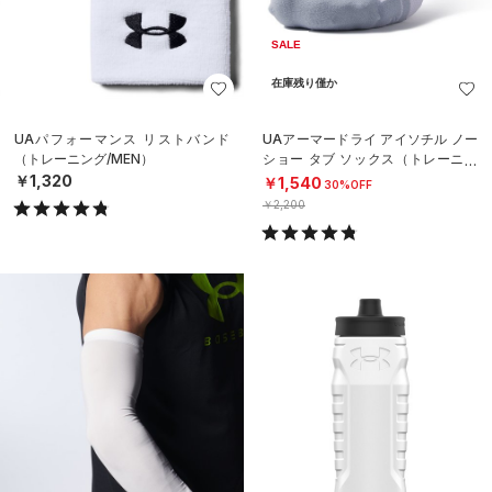
SALE
在庫残り僅か
UAパフォーマンス リストバンド
UAアーマードライ アイソチル ノー
（トレーニング/MEN）
ショー タブ ソックス（トレーニン
グ/UNISEX）
￥1,320
￥1,540
30%OFF
￥2,200