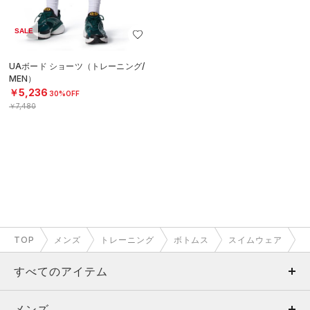
SALE
UAボード ショーツ（トレーニング/
MEN）
￥5,236
30%OFF
￥7,480
TOP
メンズ
トレーニング
ボトムス
スイムウェア
すべてのアイテム
メンズ
メンズ