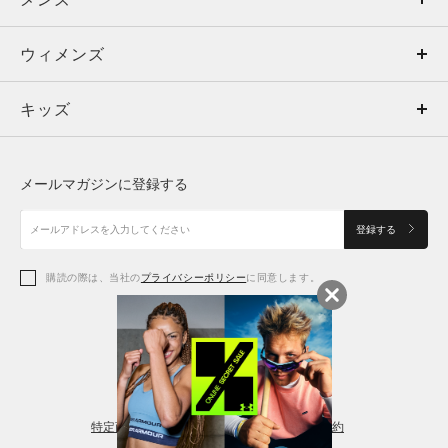
ウィメンズ
トップス
ウィメンズ
キッズ
トップス
ボトムス
キッズ
トップス
ボトムス
シューズ
シューズ
メールマガジンに登録する
ボトムス
シューズ
アクセサリー
アクセサリー
登録する
シューズ
アクセサリー
購読の際は、当社の
プライバシーポリシー
に同意します。
アクセサリー
スポーツブラ
レギンス＆タイツ
特定商取引法に基づく通販の表記
会員規約