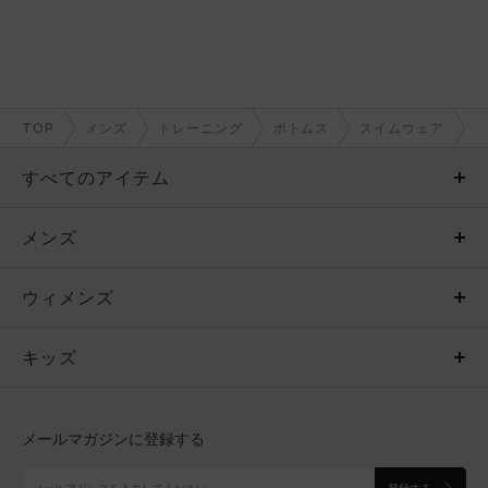
TOP
メンズ
トレーニング
ボトムス
スイムウェア
すべてのアイテム
メンズ
メンズ
ウィメンズ
トップス
ウィメンズ
キッズ
トップス
ボトムス
キッズ
トップス
ボトムス
シューズ
シューズ
メールマガジンに登録する
ボトムス
シューズ
アクセサリー
アクセサリー