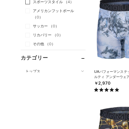
スポーツスタイル
（4）
アメリカンフットボール
（0）
サッカー
（0）
リカバリー
（0）
その他
（0）
カテゴリー
トップス
UAパフォーマンステッ
ルティ アンダーウェ
ボトムス
すべてのトップス
MEN）
￥2,970
すべてのボトムス
（42）
ベースレイヤー
（20）
レギンス&タイツ
（54）
Tシャツ
（36）
ショートパンツ
（20）
タンクトップ
（17）
パンツ(ロングパンツ)
（7）
ポロシャツ
（4）