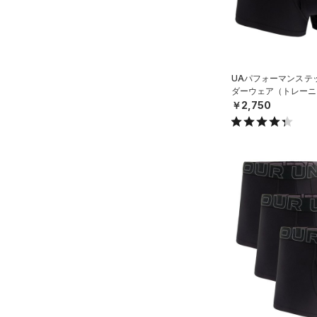
（2）
グローブ・手袋
5XL
オレンジ
その他
（5）
アイウェア
リストバンド＆ヘッドバンド
価格
（5）
UAパフォーマンステッ
ダーウェア（トレーニン
（0）
スポーツマスク
￥2,750
テクノロジー
～
（27）
円
円
ソックス
FLOW(フロー)
（0）
在庫
（0）
ネックウォーマー
HOVR(ホバー)
（0）
（2）
スリーブ
在庫あり
CHARGED(チャージド)
（0）
限定
（3）
タオル
MICRO G(マイクロＧ)
（0）
（0）
直営限定
ボール
（2）
コレクション
TRIBASE(トライベース)
公式サイト限定
（0）
（0）
（0）
イヤホン＆ヘッドホン
プロジェクトロック
（0）
在庫残りわずか
（0）
RUSH(ラッシュ)
（0）
（2）
ウォーターボトル
ステフィン・カリー
（0）
ISO-CHILL(アイソチル)
（0）
（0）
その他
アジア限定
（0）
Tech(テック)
（0）