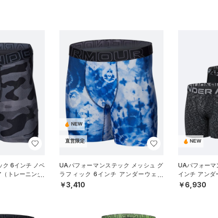
NEW
直営限定
NEW
ク 6インチ ノベ
UAパフォーマンステック メッシュ グ
UAパフォーマ
ア（トレーニング/
ラフィック 6インチ アンダーウェア
インチ アンダ
（トレーニング/MEN）
（トレーニング
￥3,410
￥6,930