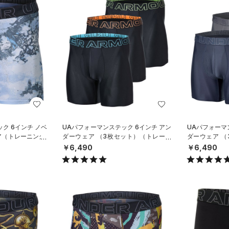
ク 6インチ ノベ
UAパフォーマンステック 6インチ アン
UAパフォーマ
ア（トレーニング/
ダーウェア （3枚セット）（トレーニ
ダーウェア 
ング/MEN）
ング/MEN）
￥6,490
￥6,490