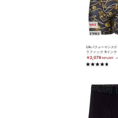
スウェット＆フリース
（9）
ロングTシャツ
（23）
アンダーウェア
（6）
パーカー&トレーナー
（0）
スカート
（12）
ジャケット
SALE
（4）
スイムウェア
（5）
ジャージ
直営限定
（1）
ベスト
アクセサリー
シューズ
（1）
ダウン・コート
UAパフォーマンステ
すべてのアクセサリー
ラフィック 6インチ
（0）
スポーツブラ
すべてのシューズ
（21）
バックパック
（トレーニング/MEN
￥2,079
サイズ
30%OFF
￥
（0）
（6）
セットアップ
スポーツシューズ
ショルダー＆トートバッグ
（2）
S
カラー
（0）
（0）
スイムウェア
スパイク
M
（4）
サックパック
スポーツスタイルシューズ
L
（0）
（6）
ウェストバッグ
ブラック
ホワイト
ブラウン
グリーン
XL
（3）
サンダル
（12）
ダッフルバッグ
2XL
（10）
キャップ＆ビーニー
3XL
ブルー
パープル
レッド
イエロー
（0）
ベルト
4XL