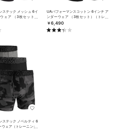
ンステック メッシュ 6イ
UAパフォーマンスコットン 6インチ ア
ーウェア （3枚セット）
ンダーウェア （3枚セット）（トレー
/MEN）
ニング/MEN）
￥6,490
ンステック ノベルティ 6
ーウェア（トレーニング/