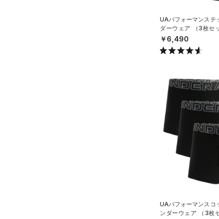
COLDGEAR ARMOUR(コール
UAパフォーマンステッ
ドギアアーマー)
（0）
ダーウェア （3枚セ
HEATGEAR ARMOUR(ヒート
ング/MEN）
￥6,490
ギアアーマー)
（0）
STORM(ストーム)
（0）
COLDGEAR INFRARED(コー
ルドギアインフラレッド)
（0）
AUXETIC(オーゼティック)
（0）
Charged Cotton(チャージド
コットン)
（3）
Rival Fleece(ライバルフリー
ス)
（0）
Armour Fleece(アーマーフリ
ース)
（0）
UAパフォーマンスコッ
ンダーウェア （3枚