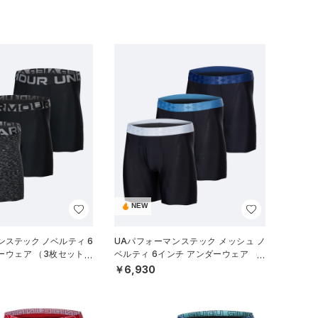
NEW
ンステック ノベルティ 6
UAパフォーマンステック メッシュ ノ
ーウェア （3枚セット）
ベルティ 6インチ アンダーウェア （3
/MEN）
枚セット）（トレーニング/MEN）
￥6,930