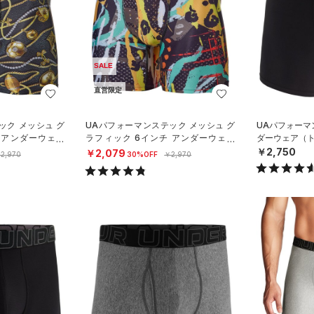
SALE
直営限定
ック メッシュ グ
UAパフォーマンステック メッシュ グ
UAパフォーマ
 アンダーウェア
ラフィック 6インチ アンダーウェア
ダーウェア（ト
）
（トレーニング/MEN）
￥2,750
￥2,079
2,970
30%OFF
￥2,970