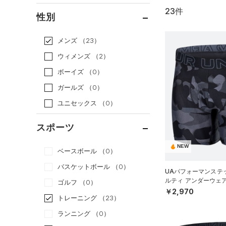
23件
通常価格
（20）
性別
セール
（3）
メンズ
（23）
ウィメンズ
（2）
ボーイズ
（0）
ガールズ
（0）
ユニセックス
（0）
スポーツ
NEW
ベースボール
（0）
バスケットボール
（0）
UAパフォーマンステッ
ルティ アンダーウェ
ゴルフ
（0）
MEN）
￥2,970
トレーニング
（23）
ランニング
（0）