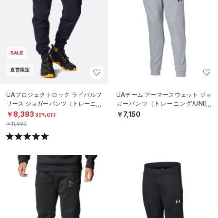
SALE
直営限定
UAプロジェクトロック ライバルフ
UAチーム アーマースウェット ジョ
リース ジョガーパンツ（トレーニン
ガーパンツ（トレーニング/UNISE
グ/MEN）
X）
￥8,393
￥7,150
30%OFF
￥11,990