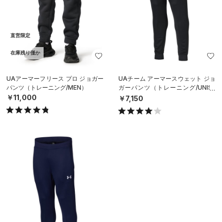
直営限定
在庫残り僅か
UAアーマーフリース プロ ジョガー
UAチーム アーマースウェット ジョ
パンツ（トレーニング/MEN）
ガーパンツ（トレーニング/UNISE
X）
￥11,000
￥7,150