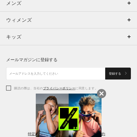
メンズ
メンズ
ウィメンズ
トップス
ウィメンズ
キッズ
トップス
ボトムス
キッズ
トップス
ボトムス
シューズ
シューズ
メールマガジンに登録する
ボトムス
シューズ
アクセサリー
アクセサリー
登録する
シューズ
アクセサリー
購読の際は、当社の
プライバシーポリシー
に同意します。
アクセサリー
スポーツブラ
レギンス＆タイツ
特定商取引法に基づく通販の表記
会員規約