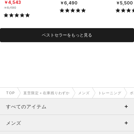
（3枚セット）（トレーニ
EN）
￥4,543
￥6,490
￥5,500
ング/MEN）
￥6,490
ベストセラーをもっと見る
TOP
直営限定＋在庫残りわずか
メンズ
トレーニング
ボ
すべてのアイテム
メンズ
メンズ