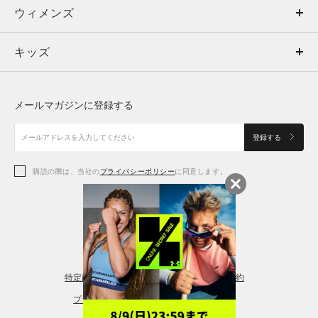
ウィメンズ
トップス
ウィメンズ
キッズ
トップス
ボトムス
キッズ
トップス
ボトムス
シューズ
シューズ
メールマガジンに登録する
ボトムス
シューズ
アクセサリー
アクセサリー
登録する
シューズ
アクセサリー
購読の際は、当社の
プライバシーポリシー
に同意します。
アクセサリー
スポーツブラ
レギンス＆タイツ
特定商取引法に基づく通販の表記
会員規約
プライバシーポリシー