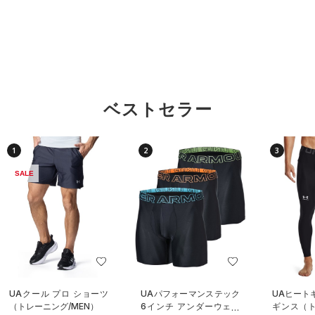
ベストセラー
1
2
3
SALE
UAクール プロ ショーツ
UAパフォーマンステック
UAヒート
（トレーニング/MEN）
6インチ アンダーウェア
ギンス（ト