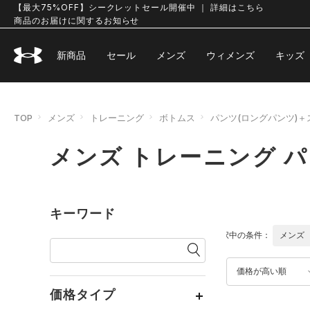
【最大75%OFF】シークレットセール開催中 ｜ 詳細はこちら
商品のお届けに関するお知らせ
新商品
セール
メンズ
ウィメンズ
キッズ
TOP
メンズ
トレーニング
ボトムス
パンツ(ロングパンツ)
メンズ トレーニング 
キーワード
選択中の条件：
メンズ
価格が高い順
価格タイプ