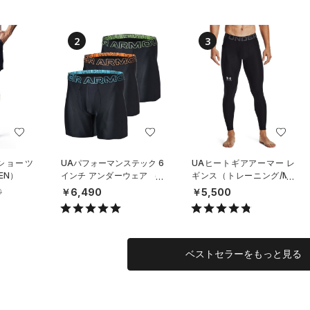
2
3
 ショーツ
UAパフォーマンステック 6
UAヒートギアアーマー レ
EN）
インチ アンダーウェア （3
ギンス（トレーニング/ME
枚セット）（トレーニング/
N）
￥6,490
￥5,500
0
MEN）
ベストセラーをもっと見る