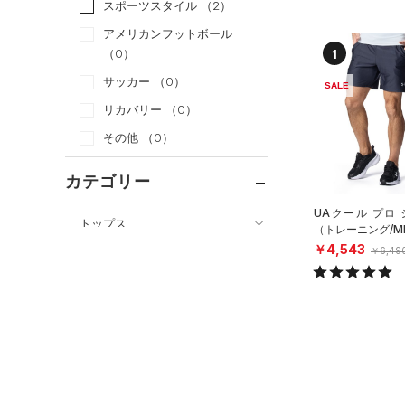
スポーツスタイル
（2）
アメリカンフットボール
1
（0）
サッカー
（0）
SALE
リカバリー
（0）
その他
（0）
カテゴリー
UAクール プロ
トップス
（トレーニング/M
￥4,543
ボトムス
￥6,49
すべてのトップス
すべてのボトムス
（0）
ベースレイヤー
（0）
レギンス&タイツ
（0）
Tシャツ
（4）
ショートパンツ
（1）
タンクトップ
（0）
パンツ(ロングパンツ)
（0）
ポロシャツ
（0）