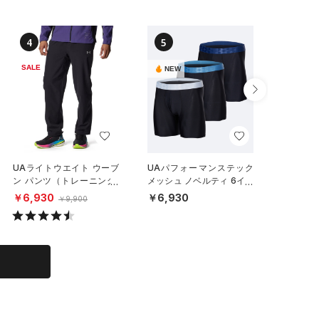
4
5
6
SALE
NEW
NEW
UAライトウエイト ウーブ
UAパフォーマンステック
UAパフ
ン パンツ（トレーニング/
メッシュ ノベルティ 6イン
インチ 
MEN）
チ アンダーウェア （3枚セ
ーウェア
￥6,930
￥6,930
￥2,97
￥9,900
ット）（トレーニング/ME
EN）
N）