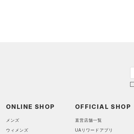
スウェット＆フリース
（0）
ロングTシャツ
（0）
アンダーウェア
（0）
パーカー&トレーナー
（0）
スカート
（0）
ジャケット
（0）
スイムウェア
（0）
ジャージ
（0）
ベスト
アクセサリー
シューズ
（0）
ダウン・コート
すべてのアクセサリー
（0）
スポーツブラ
すべてのシューズ
（0）
バックパック
サイズ
（0）
（0）
セットアップ
スポーツシューズ
（1）
ショルダー＆トートバッグ
カテゴリーを選択してください。
カラー
（0）
（0）
スイムウェア
スパイク
（0）
サックパック
スポーツスタイルシューズ
（0）
ウェストバッグ
（0）
（0）
ダッフルバッグ
ブラック
ホワイト
ブラウン
グリーン
ONLINE SHOP
OFFICIAL SHOP
（0）
サンダル
（0）
キャップ＆ビーニー
メンズ
直営店舗一覧
（0）
ベルト
ブルー
パープル
レッド
イエロー
ウィメンズ
UAリワードアプリ