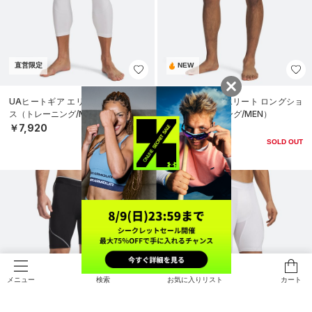
直営限定
NEW
UAヒートギア エリート 3/4 レギン
UAヒートギア エリート ロングショ
ス（トレーニング/MEN）
ーツ（トレーニング/MEN）
￥7,920
￥7,480
SOLD OUT
検索
お気に入りリスト
カート
メニュー