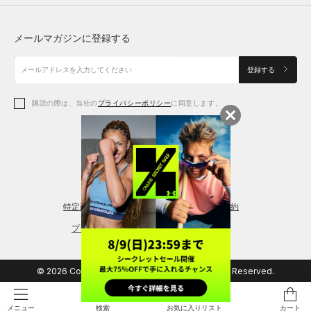
トップス
ボトムス
シューズ
シューズ
メールマガジンに登録する
ボトムス
シューズ
アクセサリー
アクセサリー
登録する
シューズ
アクセサリー
購読の際は、当社の
プライバシーポリシー
に同意します。
アクセサリー
スポーツブラ
レギンス＆タイツ
特定商取引法に基づく通販の表記
会員規約
プライバシーポリシー
© 2026 Copyright DOME Corporation. All Rights Reserved.
検索
お気に入りリスト
カート
メニュー