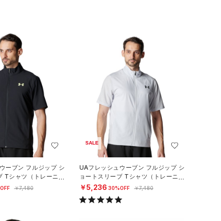
SALE
ウーブン フルジップ シ
UAフレッシュウーブン フルジップ シ
ブ Tシャツ（トレーニン
ョートスリーブ Tシャツ（トレーニン
グ/MEN）
￥5,236
OFF
￥7,480
30%OFF
￥7,480