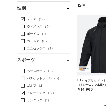
12件
通常価格
（6）
性別
セール
（6）
メンズ
（12）
ウィメンズ
（6）
ボーイズ
（1）
ガールズ
（0）
ユニセックス
（3）
スポーツ
NEW
ベースボール
（3）
バスケットボール
（0）
UAハイブリッド ト
（トレーニング/MEN
ゴルフ
（2）
￥14,960
トレーニング
（12）
ランニング
（1）