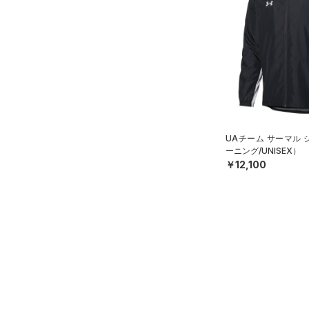
（6）
ロングTシャツ
（6）
パーカー&トレーナー
（12）
ジャケット
（5）
ジャージ
（1）
ベスト
（1）
ダウン・コート
UAチーム サーマル
（0）
スポーツブラ
ーニング/UNISEX）
￥12,100
（0）
セットアップ
（0）
スイムウェア
ボトムス
アクセサリー
すべてのボトムス
シューズ
すべてのアクセサリー
（12）
レギンス&タイツ
すべてのシューズ
（20）
バックパック
（39）
ショートパンツ
サイズ
（3）
スポーツシューズ
ショルダー＆トートバッグ