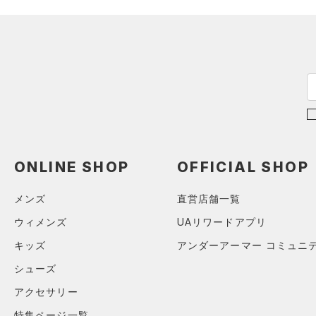
（17）
パンツ(ロングパンツ)
（3）
サイズがありません。
カラー
（0）
スパイク
（4）
スウェット＆フリース
（4）
サックパック
スポーツスタイルシューズ
（21）
アンダーウェア
（0）
（6）
ウェストバッグ
（0）
ブラック
スカート
ホワイト
ブラウン
グリーン
（3）
サンダル
（12）
ダッフルバッグ
（4）
スイムウェア
（7）
キャップ＆ビーニー
ブルー
パープル
レッド
イエロー
（0）
ベルト
（2）
グローブ・手袋
ONLINE SHOP
OFFICIAL SHOP
オレンジ
その他
（3）
アイウェア
メンズ
直営店舗一覧
リストバンド＆ヘッドバンド
価格
（3）
ウィメンズ
UAリワードアプリ
（0）
スポーツマスク
キッズ
アンダーアーマー コミュニ
テクノロジー
～
（17）
シューズ
円
円
ソックス
FLOW(フロー)
（0）
在庫
（0）
アクセサリー
ネックウォーマー
HOVR(ホバー)
（0）
特集ページ一覧
（1）