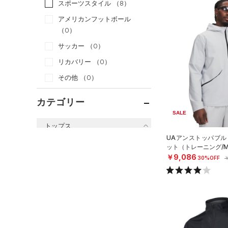
スポーツスタイル
（8）
アメリカンフットボール
（0）
サッカー
（0）
リカバリー
（0）
その他
（0）
カテゴリー
SALE
トップス
UAアンストッパブル
すべてのトップス
ット（トレーニング/M
￥9,086
30%OFF
￥
（24）
ベースレイヤー
（37）
Tシャツ
（13）
タンクトップ
（4）
ポロシャツ