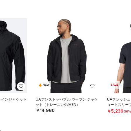
NEW
SALE
レインジャケット
UAアンストッパブル ウーブン ジャケ
UAフレッシュ
）
ット（トレーニング/MEN）
ョートスリー
グ/MEN）
￥14,960
￥5,236
30%