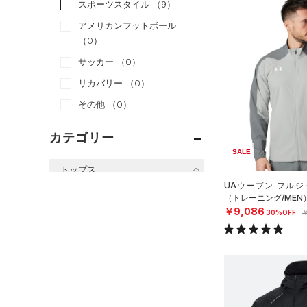
スポーツスタイル
（9）
アメリカンフットボール
（0）
サッカー
（0）
リカバリー
（0）
その他
（0）
カテゴリー
SALE
トップス
UAウーブン フルジ
すべてのトップス
（トレーニング/MEN
￥9,086
30%OFF
￥
（61）
ベースレイヤー
（87）
Tシャツ
（32）
タンクトップ
（10）
ポロシャツ