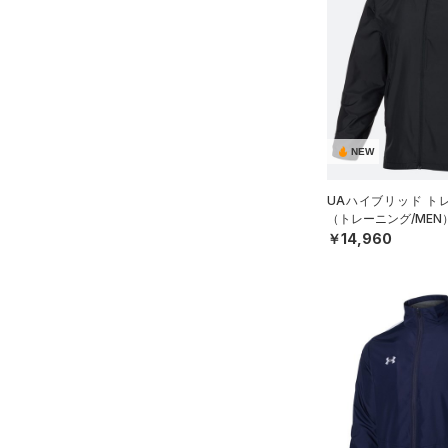
（15）
ロングTシャツ
（8）
パーカー&トレーナー
（20）
ジャケット
（13）
ジャージ
（1）
ベスト
NEW
（1）
ダウン・コート
UAハイブリッド ト
（0）
スポーツブラ
（トレーニング/MEN
￥14,960
（0）
セットアップ
（0）
スイムウェア
ボトムス
アクセサリー
すべてのボトムス
シューズ
すべてのアクセサリー
（23）
レギンス&タイツ
すべてのシューズ
（24）
バックパック
（57）
ショートパンツ
サイズ
（6）
スポーツシューズ
ショルダー＆トートバッグ