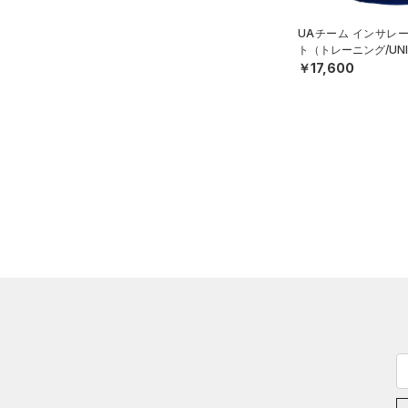
スリーブ
アジア限定
（0）
COLDGEAR ARMOUR(コール
（6）
ドギアアーマー)
タオル
（0）
UAチーム インサレ
ト（トレーニング/UNI
HEATGEAR ARMOUR(ヒート
（0）
ボール
￥17,600
ギアアーマー)
（0）
（0）
イヤホン＆ヘッドホン
STORM(ストーム)
（2）
（3）
ウォーターボトル
COLDGEAR INFRARED(コー
（0）
その他
ルドギアインフラレッド)
（0）
AUXETIC(オーゼティック)
（0）
Charged Cotton(チャージド
コットン)
（0）
Rival Fleece(ライバルフリー
ス)
（0）
Armour Fleece(アーマーフリ
ース)
（0）