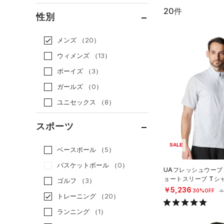
20件
通常価格
（13）
性別
セール
（7）
メンズ
（20）
ウィメンズ
（13）
ボーイズ
（3）
ガールズ
（0）
ユニセックス
（8）
スポーツ
SALE
ベースボール
（5）
バスケットボール
（0）
UAフレッシュウーブ
ョートスリーブ Tシ
ゴルフ
（3）
グ/MEN）
￥5,236
30%OFF
￥
トレーニング
（20）
ランニング
（1）