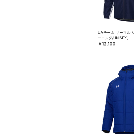
（27）
パンツ(ロングパンツ)
（2）
サイズがありません。
カラー
（0）
スパイク
（4）
スウェット＆フリース
（8）
サックパック
スポーツスタイルシューズ
（30）
アンダーウェア
（0）
価格
（4）
ウェストバッグ
（0）
UAチーム サーマル
ブラック
スカート
ホワイト
ブラウン
グリーン
（3）
サンダル
（14）
ダッフルバッグ
ーニング/UNISEX）
（5）
テクノロジー
スイムウェア
￥12,100
（10）
キャップ＆ビーニー
～
円
円
ブルー
パープル
レッド
イエロー
（0）
FLOW(フロー)
（0）
ベルト
在庫
HOVR(ホバー)
（0）
（2）
グローブ・手袋
オレンジ
その他
在庫あり
CHARGED(チャージド)
（0）
（7）
アイウェア
MICRO G(マイクロＧ)
（0）
リストバンド＆ヘッドバンド
限定
（5）
TRIBASE(トライベース)
（0）
直営限定
（0）
（0）
スポーツマスク
コレクション
RUSH(ラッシュ)
（0）
公式サイト限定
（0）
（23）
ソックス
プロジェクトロック
（0）
ISO-CHILL(アイソチル)
（0）
在庫残りわずか
（0）
（0）
ネックウォーマー
ステフィン・カリー
（0）
Tech(テック)
（0）
（2）