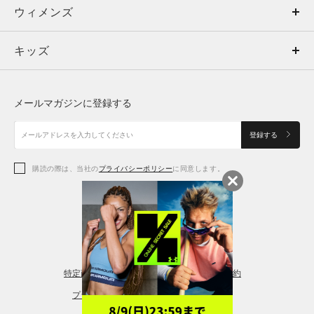
ウィメンズ
トップス
ウィメンズ
キッズ
トップス
ボトムス
キッズ
トップス
ボトムス
シューズ
シューズ
メールマガジンに登録する
ボトムス
シューズ
アクセサリー
アクセサリー
登録する
シューズ
アクセサリー
購読の際は、当社の
プライバシーポリシー
に同意します。
アクセサリー
スポーツブラ
レギンス＆タイツ
特定商取引法に基づく通販の表記
会員規約
プライバシーポリシー