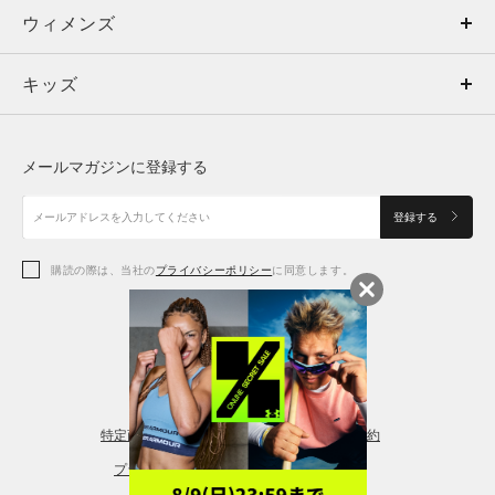
ウィメンズ
トップス
ウィメンズ
キッズ
トップス
ボトムス
キッズ
トップス
ボトムス
シューズ
シューズ
メールマガジンに登録する
ボトムス
シューズ
アクセサリー
アクセサリー
登録する
シューズ
アクセサリー
購読の際は、当社の
プライバシーポリシー
に同意します。
アクセサリー
スポーツブラ
レギンス＆タイツ
特定商取引法に基づく通販の表記
会員規約
プライバシーポリシー