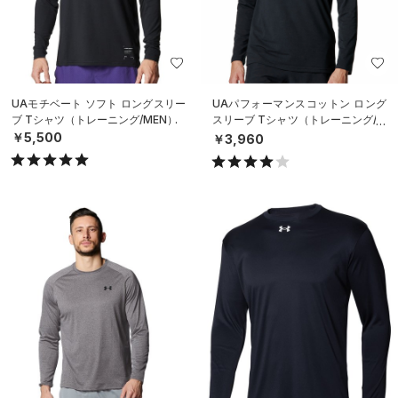
UAモチベート ソフト ロングスリー
UAパフォーマンスコットン ロング
ブ Tシャツ（トレーニング/MEN）
スリーブ Tシャツ（トレーニング/M
EN）
￥5,500
￥3,960