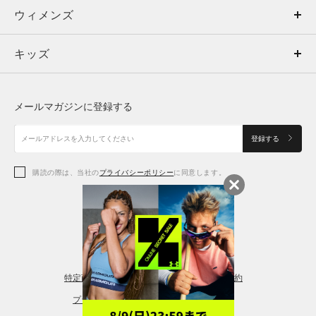
ウィメンズ
トップス
ウィメンズ
キッズ
トップス
ボトムス
キッズ
トップス
ボトムス
シューズ
シューズ
メールマガジンに登録する
ボトムス
シューズ
アクセサリー
アクセサリー
登録する
シューズ
アクセサリー
購読の際は、当社の
プライバシーポリシー
に同意します。
アクセサリー
スポーツブラ
レギンス＆タイツ
特定商取引法に基づく通販の表記
会員規約
プライバシーポリシー