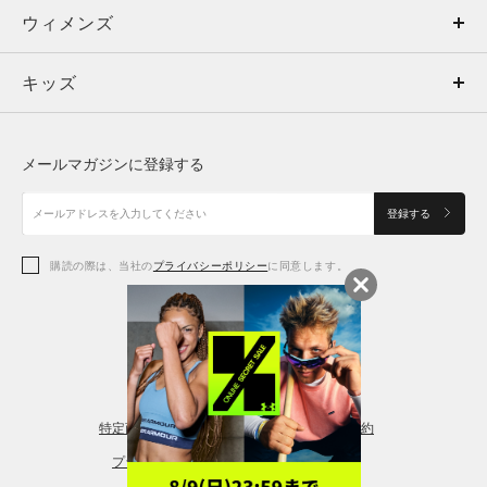
ウィメンズ
トップス
ウィメンズ
キッズ
トップス
ボトムス
キッズ
トップス
ボトムス
シューズ
シューズ
メールマガジンに登録する
ボトムス
シューズ
アクセサリー
アクセサリー
登録する
シューズ
アクセサリー
購読の際は、当社の
プライバシーポリシー
に同意します。
アクセサリー
スポーツブラ
レギンス＆タイツ
特定商取引法に基づく通販の表記
会員規約
プライバシーポリシー