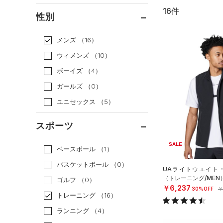
16件
通常価格
（14）
性別
セール
（2）
メンズ
（16）
ウィメンズ
（10）
ボーイズ
（4）
ガールズ
（0）
ユニセックス
（5）
スポーツ
SALE
ベースボール
（1）
バスケットボール
（0）
UAライトウエイト 
（トレーニング/MEN
ゴルフ
（0）
￥6,237
30%OFF
￥
トレーニング
（16）
ランニング
（4）