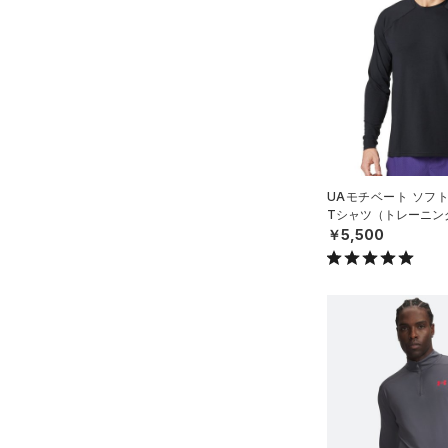
（15）
ロングTシャツ
（8）
パーカー&トレーナー
（20）
ジャケット
（13）
ジャージ
（1）
ベスト
（1）
ダウン・コート
UAモチベート ソフ
（0）
スポーツブラ
Tシャツ（トレーニング
￥5,500
（0）
セットアップ
（0）
スイムウェア
ボトムス
アクセサリー
すべてのボトムス
シューズ
すべてのアクセサリー
（23）
レギンス&タイツ
すべてのシューズ
（24）
バックパック
（60）
ショートパンツ
サイズ
（7）
スポーツシューズ
ショルダー＆トートバッグ