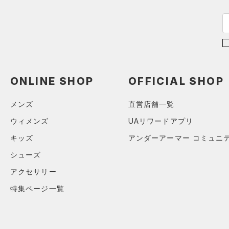
スリーブ
アジア限定
（0）
COLDGEAR ARMOUR(コール
（6）
ドギアアーマー)
タオル
（0）
HEATGEAR ARMOUR(ヒート
（0）
ボール
ギアアーマー)
（0）
（0）
イヤホン＆ヘッドホン
STORM(ストーム)
（0）
（3）
ウォーターボトル
COLDGEAR INFRARED(コー
ONLINE SHOP
OFFICIAL SHOP
（0）
その他
ルドギアインフラレッド)
（0）
メンズ
直営店舗一覧
AUXETIC(オーゼティック)
ウィメンズ
UAリワードアプリ
（0）
キッズ
アンダーアーマー コミュニ
Charged Cotton(チャージド
コットン)
（0）
シューズ
Rival Fleece(ライバルフリー
アクセサリー
ス)
（0）
特集ページ一覧
Armour Fleece(アーマーフリ
ース)
（0）