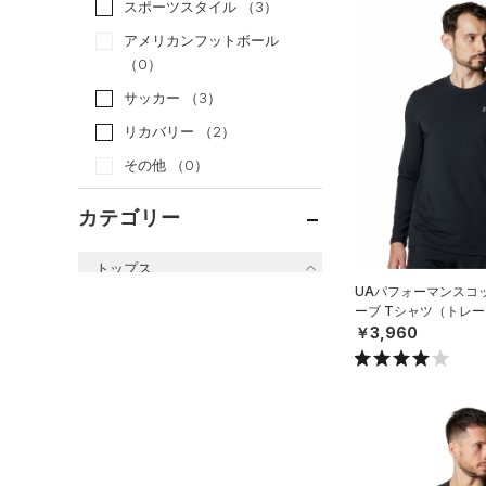
スポーツスタイル
（3）
アメリカンフットボール
（0）
サッカー
（3）
リカバリー
（2）
その他
（0）
カテゴリー
トップス
UAパフォーマンスコ
すべてのトップス
ーブ Tシャツ（トレー
￥3,960
（61）
ベースレイヤー
（89）
Tシャツ
（32）
タンクトップ
（10）
ポロシャツ