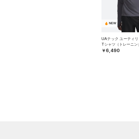
（27）
パンツ(ロングパンツ)
（2）
YXS(120cm)
カラー
（0）
スパイク
（5）
スウェット＆フリース
YS(130cm)
（8）
サックパック
スポーツスタイルシューズ
（31）
アンダーウェア
NEW
YM(140cm)
（0）
価格
（4）
ウェストバッグ
（0）
ブラック
スカート
ホワイト
ブラウン
グリーン
YL(150cm)
（3）
サンダル
（15）
ダッフルバッグ
UAテック ユーティリ
（5）
テクノロジー
Tシャツ（トレーニング
YXL(160cm)
スイムウェア
（11）
キャップ＆ビーニー
￥6,490
～
円
円
S
ブルー
パープル
レッド
イエロー
（0）
FLOW(フロー)
（0）
ベルト
在庫
M
HOVR(ホバー)
（0）
（2）
グローブ・手袋
L
オレンジ
その他
在庫あり
CHARGED(チャージド)
（0）
（7）
アイウェア
XL
MICRO G(マイクロＧ)
（0）
リストバンド＆ヘッドバンド
限定
2XL
（5）
TRIBASE(トライベース)
3XL
（0）
直営限定
（0）
（0）
スポーツマスク
コレクション
4XL
RUSH(ラッシュ)
（0）
公式サイト限定
（0）
（27）
ソックス
5XL
プロジェクトロック
（0）
ISO-CHILL(アイソチル)
（0）
在庫残りわずか
（0）
6XL
（0）
ネックウォーマー
ステフィン・カリー
（0）
Tech(テック)
（2）
（2）