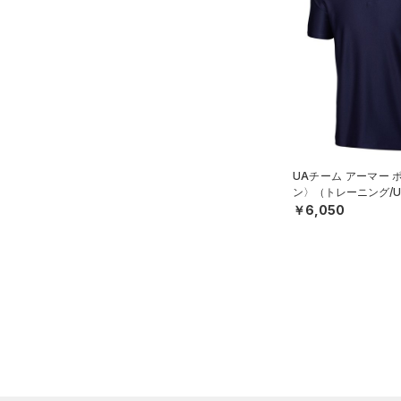
（15）
ロングTシャツ
（8）
パーカー&トレーナー
（20）
ジャケット
（13）
ジャージ
（1）
ベスト
（1）
ダウン・コート
UAチーム アーマー 
（0）
スポーツブラ
ン〉（トレーニング/UN
￥6,050
（0）
セットアップ
（0）
スイムウェア
ボトムス
アクセサリー
すべてのボトムス
シューズ
すべてのアクセサリー
（21）
レギンス&タイツ
すべてのシューズ
（25）
バックパック
（61）
ショートパンツ
サイズ
（7）
スポーツシューズ
ショルダー＆トートバッグ