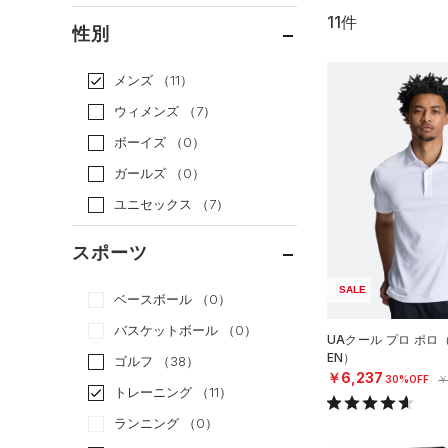
11件
通常価格
（7）
性別
セール
（4）
メンズ
（11）
ウィメンズ
（7）
ボーイズ
（0）
ガールズ
（0）
ユニセックス
（7）
スポーツ
SALE
ベースボール
（0）
バスケットボール
（0）
UAクール プロ ポロ
EN）
ゴルフ
（38）
￥6,237
30%OFF
￥
トレーニング
（11）
ランニング
（0）