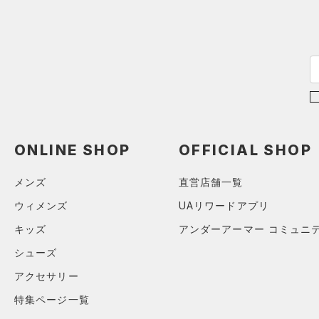
（27）
パンツ(ロングパンツ)
（2）
S
カラー
（0）
スパイク
（5）
スウェット＆フリース
M
（8）
サックパック
スポーツスタイルシューズ
（32）
アンダーウェア
L
（0）
価格
（4）
ウェストバッグ
（0）
ブラック
スカート
ホワイト
ブラウン
グリーン
XL
（3）
サンダル
（15）
ダッフルバッグ
（5）
テクノロジー
2XL
スイムウェア
（11）
キャップ＆ビーニー
～
円
円
3XL
ブルー
パープル
レッド
イエロー
（0）
FLOW(フロー)
（0）
ベルト
在庫
4XL
ONLINE SHOP
OFFICIAL SHOP
HOVR(ホバー)
（0）
（2）
グローブ・手袋
5XL
オレンジ
その他
在庫あり
CHARGED(チャージド)
（0）
メンズ
直営店舗一覧
（7）
アイウェア
MICRO G(マイクロＧ)
（0）
ウィメンズ
UAリワードアプリ
リストバンド＆ヘッドバンド
限定
（5）
TRIBASE(トライベース)
キッズ
アンダーアーマー コミュニ
（0）
直営限定
（0）
（0）
スポーツマスク
コレクション
シューズ
RUSH(ラッシュ)
（0）
公式サイト限定
（0）
（28）
ソックス
アクセサリー
プロジェクトロック
（0）
ISO-CHILL(アイソチル)
（0）
在庫残りわずか
（0）
（0）
ネックウォーマー
特集ページ一覧
ステフィン・カリー
（0）
Tech(テック)
（0）
（2）