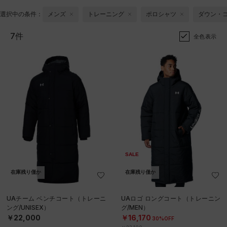
選択中の条件：
メンズ
トレーニング
ポロシャツ
ダウン・
7件
全色表示
SALE
在庫残り僅か
在庫残り僅か
UAチーム ベンチコート（トレーニ
UAロゴ ロングコート（トレーニン
ング/UNISEX）
グ/MEN）
￥22,000
￥16,170
30%OFF