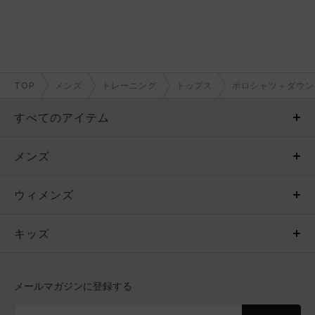
TOP
メンズ
トレーニング
トップス
ポロシャツ＋ダウン
すべてのアイテム
メンズ
メンズ
ウィメンズ
トップス
ウィメンズ
キッズ
トップス
ボトムス
キッズ
トップス
ボトムス
シューズ
シューズ
メールマガジンに登録する
ボトムス
シューズ
アクセサリー
アクセサリー