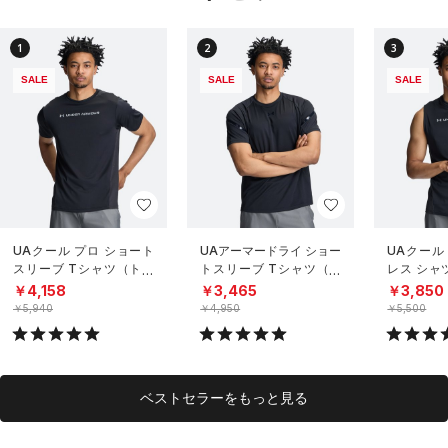
1
2
3
SALE
SALE
SALE
UAクール プロ ショート
UAアーマードライ ショー
UAクール
スリーブ Tシャツ（トレ
トスリーブ Tシャツ（ト
レス シャ
ーニング/MEN）
レーニング/MEN）
グ/MEN）
￥4,158
￥3,465
￥3,850
￥5,940
￥4,950
￥5,500
ベストセラーをもっと見る