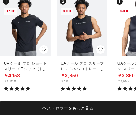
1
2
3
SALE
SALE
SALE
UAクール プロ ショート
UAクール プロ スリーブ
UAクール
スリーブ Tシャツ（トレ
レス シャツ（トレーニン
ン スリー
ーニング/MEN）
グ/MEN）
（トレーニ
￥4,158
￥3,850
￥3,850
￥5,940
￥5,500
￥5,500
ベストセラーをもっと見る