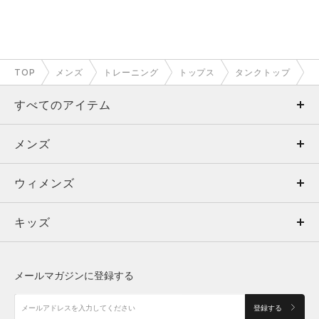
TOP
メンズ
トレーニング
トップス
タンクトップ
すべてのアイテム
メンズ
メンズ
ウィメンズ
トップス
ウィメンズ
キッズ
トップス
ボトムス
キッズ
トップス
ボトムス
シューズ
シューズ
メールマガジンに登録する
ボトムス
シューズ
アクセサリー
アクセサリー
登録する