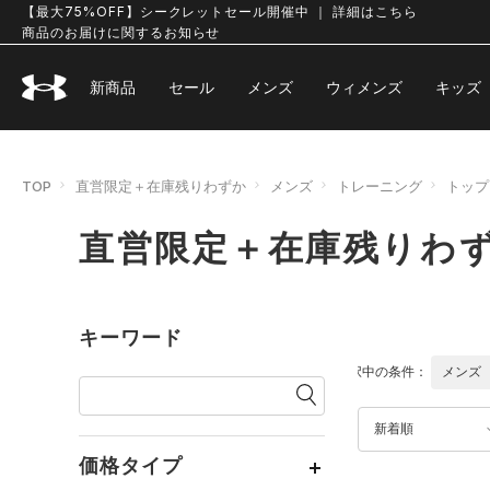
【最大75%OFF】シークレットセール開催中 ｜ 詳細はこちら
商品のお届けに関するお知らせ
新商品
セール
メンズ
ウィメンズ
キッズ
TOP
直営限定＋在庫残りわずか
メンズ
トレーニング
トップ
直営限定＋在庫残りわず
キーワード
選択中の条件：
メンズ
新着順
価格タイプ