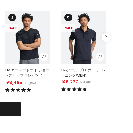
4
5
6
SALE
SALE
SALE
UAアーマードライ ショー
UAクール プロ ポロ（トレ
UAクール
トスリーブ Tシャツ（トレ
ーニング/MEN）
ートスリ
ーニング/MEN）
レーニング
￥6,237
￥3,465
￥4,85
￥8,910
￥4,950