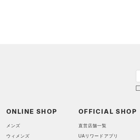
（0）
ロングTシャツ
（0）
パーカー&トレーナー
（0）
ジャケット
（0）
ジャージ
（0）
ベスト
（0）
ダウン・コート
（0）
スポーツブラ
（0）
セットアップ
（0）
スイムウェア
ボトムス
アクセサリー
ONLINE SHOP
OFFICIAL SHOP
すべてのボトムス
シューズ
すべてのアクセサリー
（0）
レギンス&タイツ
メンズ
直営店舗一覧
すべてのシューズ
（0）
バックパック
（0）
ショートパンツ
サイズ
ウィメンズ
UAリワードアプリ
（1）
スポーツシューズ
ショルダー＆トートバッグ