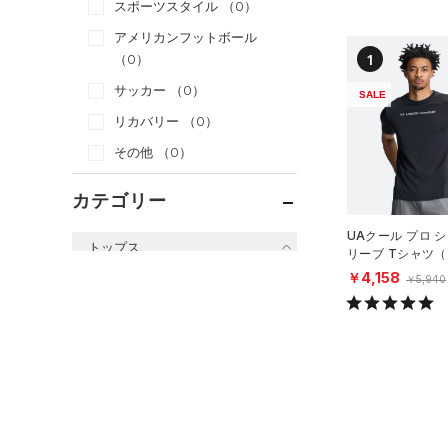
スポーツスタイル
（0）
アメリカンフットボール
1
（0）
サッカー
（0）
SALE
リカバリー
（0）
その他
（0）
カテゴリー
UAクール プロ 
トップス
リーブ Tシャツ
ング/MEN）
￥4,158
￥5,940
すべてのトップス
（0）
ベースレイヤー
（0）
Tシャツ
（0）
タンクトップ
（0）
ポロシャツ