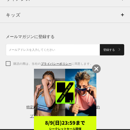
キッズ
トップス
ボトムス
キッズ
トップス
ボトムス
シューズ
シューズ
メールマガジンに登録する
ボトムス
シューズ
アクセサリー
アクセサリー
登録する
シューズ
アクセサリー
購読の際は、当社の
プライバシーポリシー
に同意します。
アクセサリー
スポーツブラ
レギンス＆タイツ
特定商取引法に基づく通販の表記
会員規約
プライバシーポリシー