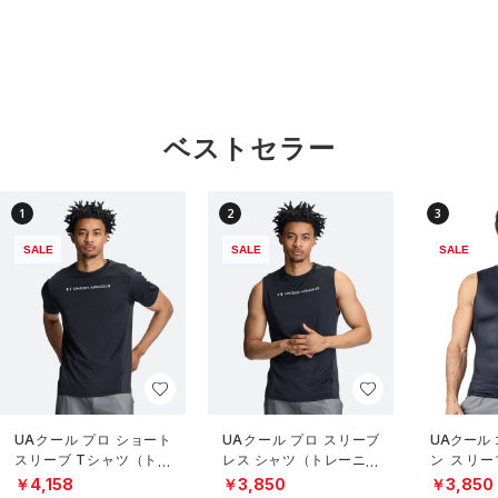
ベストセラー
1
2
3
SALE
SALE
SALE
UAクール プロ ショート
UAクール プロ スリーブ
UAクール
スリーブ Tシャツ（トレ
レス シャツ（トレーニン
ン スリー
ーニング/MEN）
グ/MEN）
（トレーニ
￥4,158
￥3,850
￥3,850