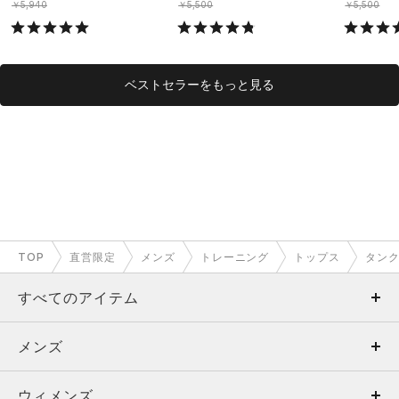
￥5,940
￥5,500
￥5,500
ベストセラーをもっと見る
TOP
直営限定
メンズ
トレーニング
トップス
タン
すべてのアイテム
メンズ
メンズ
ウィメンズ
トップス
ウィメンズ