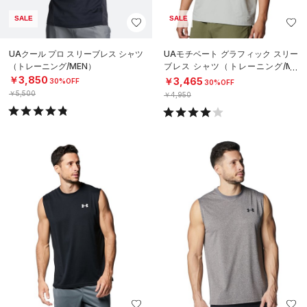
SALE
SALE
UAクール プロ スリーブレス シャツ
UAモチベート グラフィック スリー
（トレーニング/MEN）
ブレス シャツ（トレーニング/ME
N）
￥3,850
￥3,465
30%OFF
30%OFF
￥5,500
￥4,950