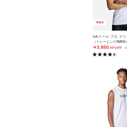
（27）
パンツ(ロングパンツ)
（2）
YXS(120cm)
カラー
（0）
スパイク
（5）
スウェット＆フリース
YS(130cm)
（8）
サックパック
スポーツスタイルシューズ
（32）
アンダーウェア
SALE
YM(140cm)
（0）
価格
（4）
ウェストバッグ
（0）
ブラック
スカート
ホワイト
ブラウン
グリーン
YL(150cm)
（3）
サンダル
（15）
ダッフルバッグ
UAクール プロ ス
（5）
テクノロジー
YXL(160cm)
スイムウェア
（トレーニング/MEN
（11）
キャップ＆ビーニー
～
￥3,850
円
円
30%OFF
￥
S
ブルー
パープル
レッド
イエロー
（0）
FLOW(フロー)
（0）
ベルト
在庫
M
HOVR(ホバー)
（0）
（2）
グローブ・手袋
L
オレンジ
その他
在庫あり
CHARGED(チャージド)
（0）
（7）
アイウェア
XL
MICRO G(マイクロＧ)
（0）
リストバンド＆ヘッドバンド
限定
2XL
（5）
TRIBASE(トライベース)
3XL
（0）
直営限定
（1）
（0）
スポーツマスク
コレクション
4XL
RUSH(ラッシュ)
（3）
公式サイト限定
（0）
（26）
ソックス
5XL
プロジェクトロック
（0）
ISO-CHILL(アイソチル)
（0）
在庫残りわずか
（0）
（0）
ネックウォーマー
ステフィン・カリー
（0）
Tech(テック)
（0）
（2）