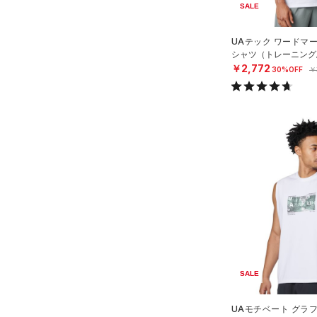
スリーブ
アジア限定
（0）
SALE
COLDGEAR ARMOUR(コール
（6）
ドギアアーマー)
タオル
（0）
UAテック ワードマ
HEATGEAR ARMOUR(ヒート
（0）
ボール
シャツ（トレーニング/
ギアアーマー)
（0）
￥2,772
30%OFF
￥
（0）
イヤホン＆ヘッドホン
STORM(ストーム)
（0）
（3）
ウォーターボトル
COLDGEAR INFRARED(コー
（0）
その他
ルドギアインフラレッド)
（0）
AUXETIC(オーゼティック)
（0）
Charged Cotton(チャージド
コットン)
（3）
Rival Fleece(ライバルフリー
ス)
（0）
Armour Fleece(アーマーフリ
SALE
ース)
（0）
UAモチベート グラ