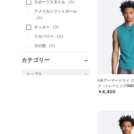
スポーツスタイル
（3）
アメリカンフットボール
（0）
サッカー
（3）
リカバリー
（0）
その他
（0）
カテゴリー
トップス
UAアーマードライ 
すべてのトップス
ツ（トレーニング/ME
￥4,400
（61）
ベースレイヤー
（89）
Tシャツ
（32）
タンクトップ
（10）
ポロシャツ