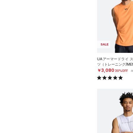
（15）
ロングTシャツ
（8）
パーカー&トレーナー
（20）
ジャケット
（13）
ジャージ
（1）
ベスト
SALE
（1）
ダウン・コート
UAアーマードライ 
（0）
スポーツブラ
ツ（トレーニング/ME
￥3,080
30%OFF
￥
（0）
セットアップ
（0）
スイムウェア
ボトムス
アクセサリー
すべてのボトムス
シューズ
すべてのアクセサリー
（23）
レギンス&タイツ
すべてのシューズ
（24）
バックパック
（60）
ショートパンツ
サイズ
（7）
スポーツシューズ
ショルダー＆トートバッグ