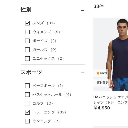
33件
通常価格
（20）
性別
セール
（13）
メンズ
（33）
ウィメンズ
（9）
ボーイズ
（2）
ガールズ
（0）
ユニセックス
（2）
スポーツ
NEW
直営限定
ベースボール
（1）
バスケットボール
（4）
UAバニッシュ エナ
シャツ（トレーニング/
ゴルフ
（0）
￥4,950
トレーニング
（33）
ランニング
（7）