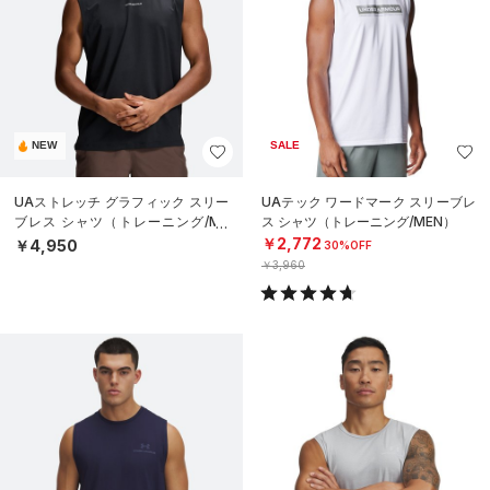
NEW
SALE
UAストレッチ グラフィック スリー
UAテック ワードマーク スリーブレ
ブレス シャツ（トレーニング/ME
ス シャツ（トレーニング/MEN）
N）
￥2,772
￥4,950
30%OFF
￥3,960