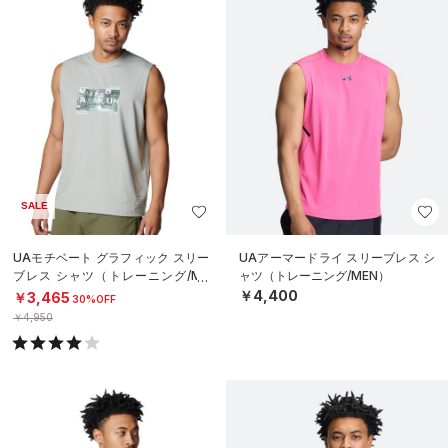
SALE
UAモチベート グラフィック スリー
UAアーマードライ スリーブレス シ
ブレス シャツ（トレーニング/ME
ャツ（トレーニング/MEN）
N）
￥4,400
￥3,465
30%OFF
￥4,950