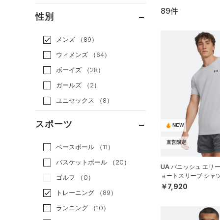
89件
通常価格
（49）
性別
セール
（40）
メンズ
（89）
ウィメンズ
（64）
ボーイズ
（28）
ガールズ
（2）
ユニセックス
（8）
スポーツ
NEW
直営限定
ベースボール
（11）
バスケットボール
（20）
UA バニッシュ エリ
ョートスリーブ シャ
ゴルフ
（0）
MEN）
￥7,920
トレーニング
（89）
ランニング
（10）