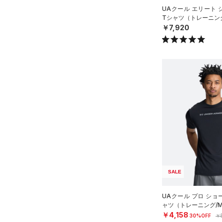
スリーブ
アジア限定
（0）
COLDGEAR ARMOUR(コール
UAクール エリート
（6）
ドギアアーマー)
タオル
（0）
Tシャツ（トレーニング
￥7,920
HEATGEAR ARMOUR(ヒート
（0）
ボール
ギアアーマー)
（3）
（0）
イヤホン＆ヘッドホン
STORM(ストーム)
（0）
（3）
ウォーターボトル
COLDGEAR INFRARED(コー
（0）
その他
ルドギアインフラレッド)
（0）
AUXETIC(オーゼティック)
（0）
Charged Cotton(チャージド
コットン)
（3）
Rival Fleece(ライバルフリー
SALE
ス)
（0）
Armour Fleece(アーマーフリ
UAクール プロ ショ
ース)
（0）
ャツ（トレーニング/M
￥4,158
30%OFF
￥