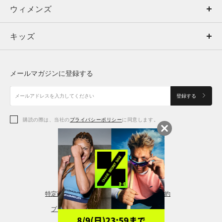
ウィメンズ
トップス
ウィメンズ
キッズ
トップス
ボトムス
キッズ
トップス
ボトムス
シューズ
シューズ
メールマガジンに登録する
ボトムス
シューズ
アクセサリー
アクセサリー
登録する
シューズ
アクセサリー
購読の際は、当社の
プライバシーポリシー
に同意します。
アクセサリー
スポーツブラ
レギンス＆タイツ
特定商取引法に基づく通販の表記
会員規約
プライバシーポリシー