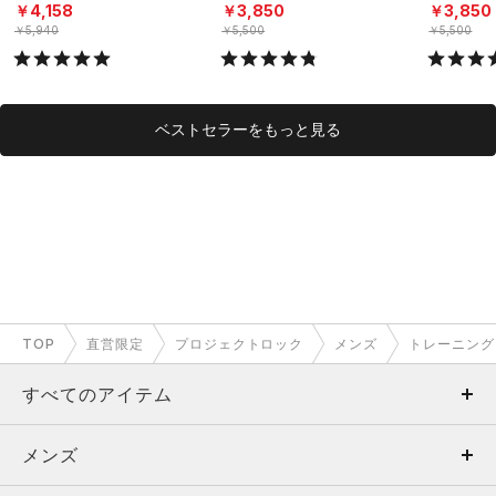
ーニング/MEN）
（トレーニング/MEN）
グ/MEN）
￥4,158
￥3,850
￥3,850
￥5,940
￥5,500
￥5,500
ベストセラーをもっと見る
TOP
直営限定
プロジェクトロック
メンズ
トレーニング
すべてのアイテム
メンズ
メンズ