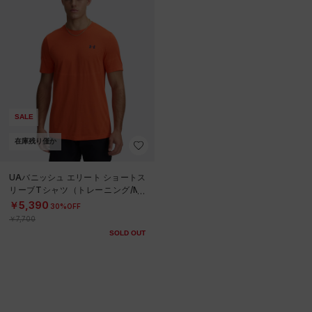
SALE
在庫残り僅か
UAバニッシュ エリート ショートス
リーブTシャツ（トレーニング/ME
N）
￥5,390
30%OFF
￥7,700
SOLD OUT