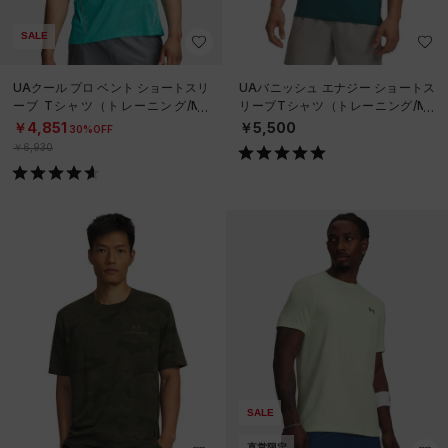
SALE
UAクール プロ ベント ショートスリ
UAバニッシュ エナジー ショートス
ーブ Tシャツ（トレーニング/ME
リーブTシャツ（トレーニング/ME
N）
N）
￥4,851
￥5,500
30%OFF
￥6,930
SALE
直営限定