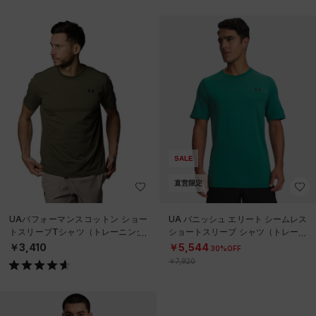
SALE
直営限定
UAパフォーマンスコットン ショー
UA バニッシュ エリート シームレス
トスリーブTシャツ（トレーニング/
ショートスリーブ シャツ（トレーニ
MEN）
ング/MEN）
￥3,410
￥5,544
30%OFF
￥7,920