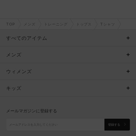
TOP
メンズ
トレーニング
トップス
Tシャツ
すべてのアイテム
メンズ
メンズ
ウィメンズ
トップス
ウィメンズ
キッズ
トップス
ボトムス
キッズ
トップス
ボトムス
シューズ
シューズ
メールマガジンに登録する
ボトムス
シューズ
アクセサリー
アクセサリー
登録する