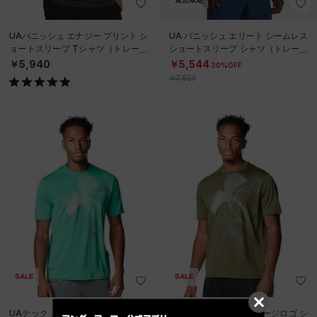
UAバニッシュ エナジー プリント シ
UA バニッシュ エリート シームレス
ョートスリーブ Tシャツ（トレーニ
ショートスリーブ シャツ（トレーニ
ング/MEN）
ング/MEN）
￥5,940
￥5,544
30%OFF
￥7,920
SALE
SALE
UAテック エクストララージロゴ シ
UAテック エクストララージロゴ シ