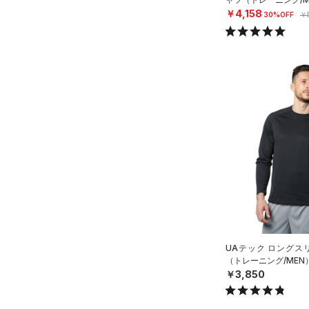
（0）
￥4,158
30%OFF
￥
Charged Cotton(チャージド
コットン)
（2）
Rival Fleece(ライバルフリー
ス)
（0）
Armour Fleece(アーマーフリ
ース)
（0）
UAテック ロングスリ
（トレーニング/MEN
￥3,850