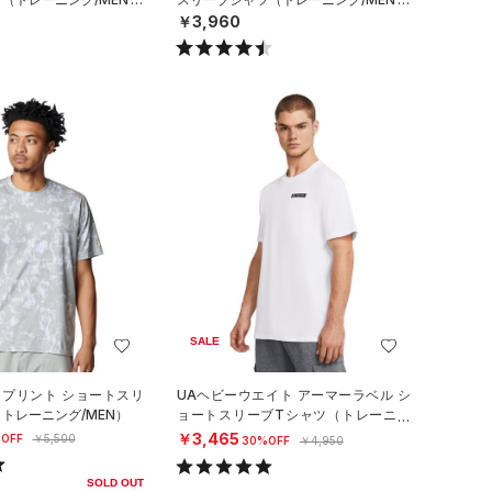
￥3,960
SALE
 プリント ショートスリ
UAヘビーウエイト アーマーラベル シ
（トレーニング/MEN）
ョートスリーブTシャツ（トレーニン
グ/MEN）
￥3,465
OFF
￥5,500
30%OFF
￥4,950
SOLD OUT