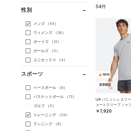
54件
通常価格
（31）
性別
セール
（23）
メンズ
（54）
ウィメンズ
（36）
ボーイズ
（12）
ガールズ
（0）
ユニセックス
（4）
スポーツ
NEW
直営限定
ベースボール
（8）
バスケットボール
（13）
UA バニッシュ エリ
ョートスリーブ シャ
ゴルフ
（0）
MEN）
￥7,920
トレーニング
（54）
ランニング
（8）