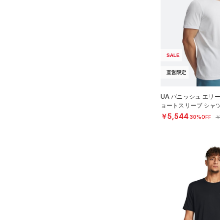
（9）
ロングTシャツ
（6）
パーカー&トレーナー
（12）
ジャケット
（5）
ジャージ
SALE
（1）
ベスト
直営限定
（1）
ダウン・コート
UA バニッシュ エリ
（0）
スポーツブラ
ョートスリーブ シャ
MEN）
￥5,544
30%OFF
￥
（0）
セットアップ
（0）
スイムウェア
ボトムス
アクセサリー
すべてのボトムス
シューズ
すべてのアクセサリー
（20）
レギンス&タイツ
すべてのシューズ
（21）
バックパック
（36）
ショートパンツ
サイズ
（6）
スポーツシューズ
ショルダー＆トートバッグ