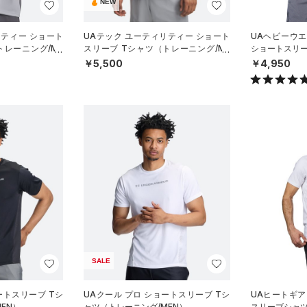
NEW
リティー ショート
UAテック ユーティリティー ショート
UAヘビーウ
トレーニング/ME
スリーブ Tシャツ（トレーニング/ME
ショートスリ
N）
グ/MEN）
￥5,500
￥4,950
SALE
ートスリーブ Tシ
UAクール プロ ショートスリーブ Tシ
UAヒートギア
EN）
ャツ（トレーニング/MEN）
スリーブシャツ