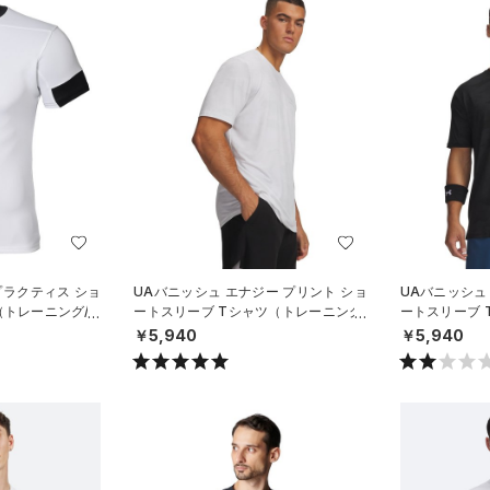
プラクティス ショ
UAバニッシュ エナジー プリント ショ
UAバニッシュ
（トレーニング/M
ートスリーブ Tシャツ（トレーニング/
ートスリーブ 
MEN）
MEN）
￥5,940
￥5,940