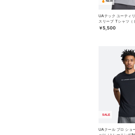
スリーブ
NEW
在庫あり
CHARGED(チャージド)
（0）
限定
（3）
タオル
MICRO G(マイクロＧ)
（0）
UAテック ユーティ
（0）
直営限定
ボール
（4）
スリーブ Tシャツ（
コレクション
TRIBASE(トライベース)
N）
￥5,500
公式サイト限定
（0）
（0）
（0）
イヤホン＆ヘッドホン
プロジェクトロック
（0）
在庫残りわずか
（3）
RUSH(ラッシュ)
（3）
（2）
ウォーターボトル
ステフィン・カリー
（0）
ISO-CHILL(アイソチル)
（0）
（0）
その他
アジア限定
（0）
Tech(テック)
（1）
COLDGEAR ARMOUR(コール
ドギアアーマー)
（0）
HEATGEAR ARMOUR(ヒート
ギアアーマー)
（2）
STORM(ストーム)
（0）
COLDGEAR INFRARED(コー
SALE
ルドギアインフラレッド)
（0）
UAクール プロ ショ
AUXETIC(オーゼティック)
ャツ（トレーニング/M