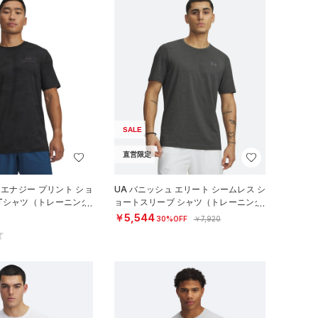
SALE
直営限定
 エナジー プリント ショ
UA バニッシュ エリート シームレス シ
Tシャツ（トレーニング/
ョートスリーブ シャツ（トレーニング/
MEN）
￥5,544
30%OFF
￥7,920