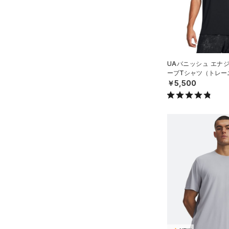
（17）
パンツ(ロングパンツ)
（2）
YXS(120cm)
カラー
（0）
スパイク
（4）
スウェット＆フリース
YS(130cm)
（4）
サックパック
スポーツスタイルシューズ
（23）
アンダーウェア
YM(140cm)
（0）
（6）
ウェストバッグ
（0）
ブラック
スカート
ホワイト
ブラウン
グリーン
YL(150cm)
（3）
サンダル
（12）
ダッフルバッグ
UAバニッシュ エナ
（4）
ーブTシャツ（トレーニ
YXL(160cm)
スイムウェア
（10）
キャップ＆ビーニー
￥5,500
XS
ブルー
パープル
レッド
イエロー
（0）
ベルト
S
（2）
グローブ・手袋
M
オレンジ
その他
（5）
アイウェア
L
リストバンド＆ヘッドバンド
XL
価格
（5）
2XL
（0）
スポーツマスク
3XL
テクノロジー
～
（27）
円
円
ソックス
4XL
FLOW(フロー)
（0）
在庫
5XL
（0）
ネックウォーマー
HOVR(ホバー)
（0）
6XL
（2）