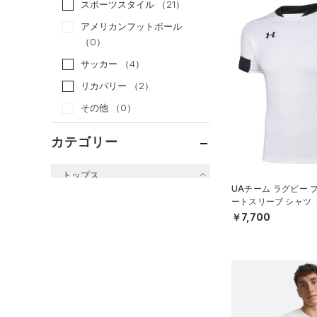
スポーツスタイル
（21）
アメリカンフットボール
（0）
サッカー
（4）
リカバリー
（2）
その他
（0）
カテゴリー
トップス
UAチーム ラグビー 
すべてのトップス
ートスリーブ シャツ
EN）
￥7,700
（42）
ベースレイヤー
（54）
Tシャツ
（20）
タンクトップ
（7）
ポロシャツ