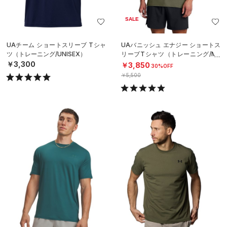
SALE
UAチーム ショートスリーブ Tシャ
UAバニッシュ エナジー ショートス
ツ（トレーニング/UNISEX）
リーブTシャツ（トレーニング/ME
N）
￥3,300
￥3,850
30%OFF
￥5,500