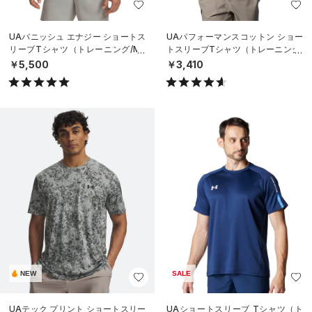
UAバニッシュ エナジー ショートス
UAパフォーマンスコットン ショー
リーブTシャツ（トレーニング/ME
トスリーブTシャツ（トレーニング/
N）
MEN）
￥5,500
￥3,410
NEW
SALE
UAテック プリント ショートスリー
UAショートスリーブ Tシャツ（ト