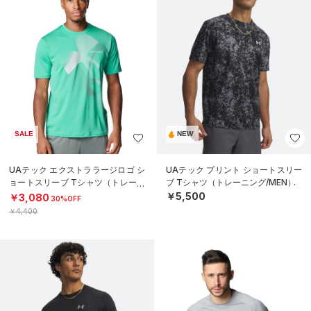
SALE
NEW
UAテック エクストララージロゴ シ
UAテック プリント ショートスリー
ョートスリーブ Tシャツ（トレーニ
ブ Tシャツ（トレーニング/MEN）
ング/MEN）
￥5,500
￥3,080
30%OFF
￥4,400