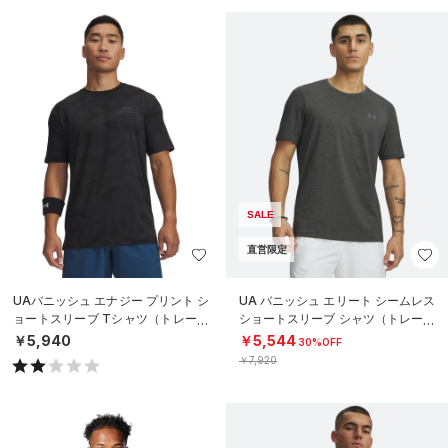
SALE
直営限定
UAバニッシュ エナジー プリント シ
UA バニッシュ エリート シームレス
ョートスリーブ Tシャツ（トレーニ
ショートスリーブ シャツ（トレーニ
ング/MEN）
ング/MEN）
￥5,940
￥5,544
30%OFF
￥7,920