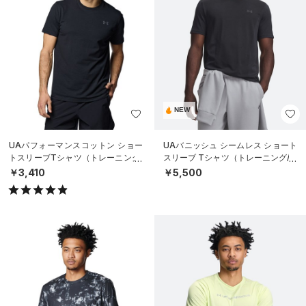
NEW
UAパフォーマンスコットン ショー
UAバニッシュ シームレス ショート
トスリーブTシャツ（トレーニング/
スリーブ Tシャツ（トレーニング/M
MEN）
EN）
￥3,410
￥5,500