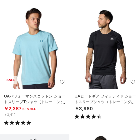
SALE
UAパフォーマンスコットン ショー
UAヒートギア フィッティド ショー
トスリーブTシャツ（トレーニング/
トスリーブシャツ（トレーニング/M
MEN）
EN）
￥2,387
￥3,960
30%OFF
￥3,410