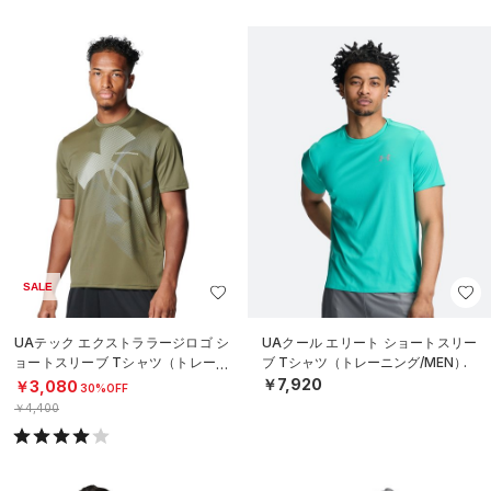
SALE
UAテック エクストララージロゴ シ
UAクール エリート ショートスリー
ョートスリーブ Tシャツ（トレーニ
ブ Tシャツ（トレーニング/MEN）
ング/MEN）
￥7,920
￥3,080
30%OFF
￥4,400