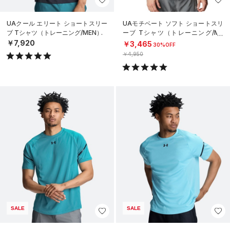
UAクール エリート ショートスリー
UAモチベート ソフト ショートスリ
ブ Tシャツ（トレーニング/MEN）
ーブ Tシャツ（トレーニング/ME
N）
￥7,920
￥3,465
30%OFF
￥4,950
SALE
SALE