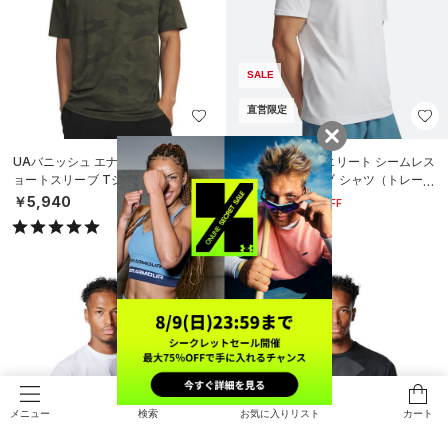
SALE
直営限定
UAバニッシュ エナジー プリント シ
UA バニッシュ エリート シームレス
ョートスリーブ Tシャツ（トレーニ
ショートスリーブ シャツ（トレーニ
ング/MEN）
ング/MEN）
￥5,940
￥5,544
30%OFF
￥7,920
検索
お気に入りリスト
カート
メニュー