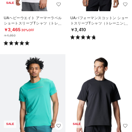
SALE
UAヘビーウエイト アーマーラベル
UAパフォーマンスコットン ショー
ショートスリーブTシャツ（トレー
トスリーブTシャツ（トレーニング/
ニング/MEN）
MEN）
￥3,465
￥3,410
30%OFF
￥4,950
SALE
SALE