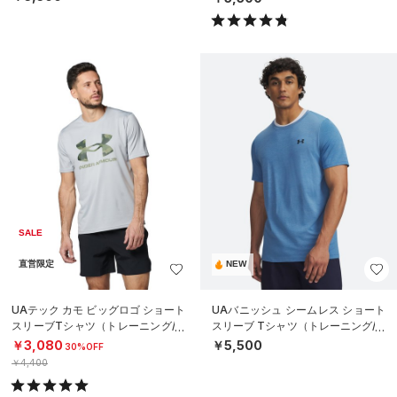
SALE
直営限定
NEW
UAテック カモ ビッグロゴ ショート
UAバニッシュ シームレス ショート
スリーブTシャツ（トレーニング/M
スリーブ Tシャツ（トレーニング/M
EN）
EN）
￥3,080
￥5,500
30%OFF
￥4,400