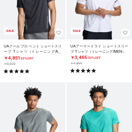
SALE
SALE
UAクール プロ ベント ショートスリ
UAアーマードライ ショートスリー
ーブ Tシャツ（トレーニング/ME
ブ Tシャツ（トレーニング/MEN）
N）
￥3,465
￥4,851
30%OFF
30%OFF
￥4,950
￥6,930