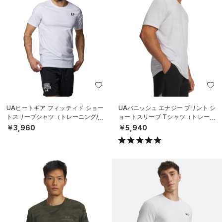
UAヒートギア フィッティド ショー
UAバニッシュ エナジー プリント シ
トスリーブシャツ（トレーニング/M
ョートスリーブ Tシャツ（トレーニ
EN）
ング/MEN）
￥3,960
￥5,940