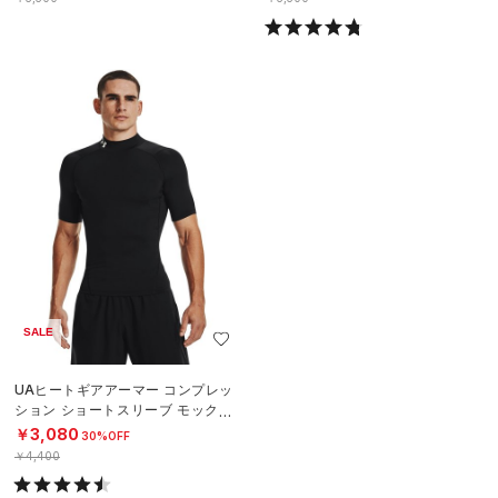
SALE
UAヒートギアアーマー コンプレッ
ション ショートスリーブ モックネ
ック シャツ（トレーニング/MEN）
￥3,080
30%OFF
￥4,400