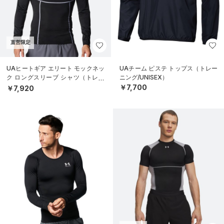
直営限定
UAヒートギア エリート モックネッ
UAチーム ピステ トップス（トレー
ク ロングスリーブ シャツ（トレー
ニング/UNISEX）
ニング/MEN）
￥7,700
￥7,920