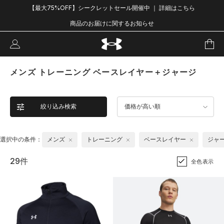
【最大75%OFF】シークレットセール開催中 ｜ 詳細はこちら
商品のお届けに関するお知らせ
メンズ トレーニング ベースレイヤー＋ジャージ
絞り込み検索
価格が高い順
選択中の条件：
メンズ
トレーニング
ベースレイヤー
ジャ
29件
全色表示