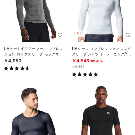
SALE
UAヒートギアアーマー コンプレッ
UAクール コンプレッション ロング
ション ロングスリーブ モックネッ
スリーブ シャツ（トレーニング/ME
ク シャツ（トレーニング/MEN）
N）
￥4,950
￥4,543
30%OFF
￥6,490