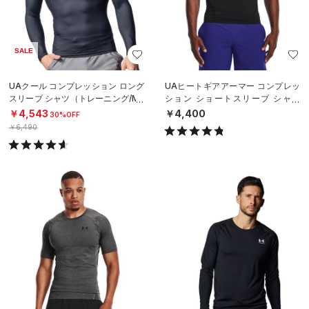
SALE
UAクール コンプレッション ロング
UAヒートギアアーマー コンプレッ
スリーブ シャツ（トレーニング/ME
ション ショートスリーブ シャツ
N）
（トレーニング/MEN）
￥4,543
￥4,400
30%OFF
￥6,490